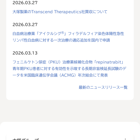
2026.03.27
大塚製薬のTranscend Therapeutics社買収について
2026.03.27
®
白血病治療薬「アイクルシグ
」フィラデルフィア染色体陽性急性
リンパ性白血病に対する一次治療の適応追加を国内で申請
2026.03.13
フェニルケトン尿症（PKU）治療薬候補化合物「repinatrabit」
青年期PKU患者に対する有効性を示唆する長期非盲検延長試験のデ
ータを米国臨床遺伝学会議（ACMG）年次総会にて発表
最新のニュースリリース一覧