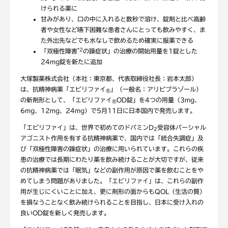
けられる薬に
甘みがあり、口の中に入れると数秒で溶け、錠剤と比べ高齢
者や女性など嚥下困難な患者さんにとっても飲みやすく、ま
た外出先などでも水なしで飲めるため確実に服薬できる
*2
「双極性障害
の躁症状」の治療の開始用量を1錠とした
24mg錠を新たに追加
大塚製薬株式会社（本社：東京都、代表取締役社長：岩本太郎）
は、抗精神病薬「エビリファイ
」（一般名：アリピプラゾール）
®
の新剤形として、「エビリファイ
OD錠」を4つの用量（3mg、
®
6mg、12mg、24mg）で5月11日に日本国内で発売します。
「エビリファイ」は、世界で初めてのドパミンD
受容体パーシャル
2
アゴニスト作用を有する抗精神病薬で、国内では「統合失調症」及
び「双極性障害の躁症状」の治療に用いられています。これらの疾
患の治療では長期にわたり薬を飲み続けることが大切ですが、従来
の抗精神病薬では「眠気」などの副作用が原因で薬を飲むことをや
めてしまう問題がありました。「エビリファイ」は、これらの副作
用が生じにくいことに加え、更に剤形の面からもQOL（生活の質）
を損なうことなく飲み続けられることを目指し、日本に受け入れの
良いOD錠を新しく発売します。