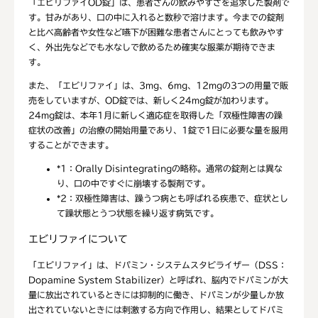
「エビリファイOD錠」は、患者さんの飲みやすさを追求した製剤で
す。甘みがあり、口の中に入れると数秒で溶けます。今までの錠剤
と比べ高齢者や女性など嚥下が困難な患者さんにとっても飲みやす
く、外出先などでも水なしで飲めるため確実な服薬が期待できま
す。
また、「エビリファイ」は、3mg、6mg、12mgの3つの用量で販
売をしていますが、OD錠では、新しく24mg錠が加わります。
24mg錠は、本年1月に新しく適応症を取得した「双極性障害の躁
症状の改善」の治療の開始用量であり、1錠で1日に必要な量を服用
することができます。
*1：
Orally Disintegratingの略称。通常の錠剤とは異な
り、口の中ですぐに崩壊する製剤です。
*2：
双極性障害は、躁うつ病とも呼ばれる疾患で、症状とし
て躁状態とうつ状態を繰り返す病気です。
エビリファイについて
「エビリファイ」は、ドパミン・システムスタビライザー（DSS：
Dopamine System Stabilizer）と呼ばれ、脳内でドパミンが大
量に放出されているときには抑制的に働き、ドパミンが少量しか放
出されていないときには刺激する方向で作用し、結果としてドパミ