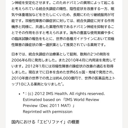
ン神経を安定化させます。このためドパミンの異常によって起こる
と考えられている統合失調症の陽性、陰性症状を改善する一方、眠
気や体重増加などをきたしにくいため、長期にわたり継続服用が可
能です。双極性障害の躁症状に対しては、統合失調症に対する作用
機序と同様に、共通した薬理作用であるドパミン神経を抑制するこ
とでその作用を示すと考えられます。海外の豊富な使用実績や多く
の臨床試験の報告をもとに、世界の各種ガイドラインにおいて双極
性障害の躁症状の第一選択薬として推奨されている薬剤です。
日本では、統合失調症の治療薬として錠剤、散剤の2つの剤形を
2006年6月に発売しました。また2010年4月に内用液を発売して
います。2012年1月には双極性障害の躁症状の改善の適応を取得
しました。現在までに日本を含めた世界65ヵ国・地域で発売され、
2010年度の世界での売上は約4,000億円で、世界の医薬品売上ト
*
ップ10に入る薬剤となりました
。
*：
(c) 2012 IMS Health. All rights reserved.
Estimated based on 「IMS World Review
Preview（Dec 2011 MAT）」
Reprinted with permission
国内における「エビリファイ」の概要