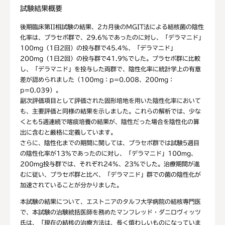
試験結果概要
後期臨床第II相試験の結果、2カ月後のMGIT法による結核菌の陰性
化率は、プラセボ群で、29.6%であったのに対し、「デラマニド」
100mg（1日2回）の投与群で45.4%、「デラマニド」
200mg（1日2回）の投与群で41.9%でした。プラセボ群に比較
し、「デラマニド」を投与した両群で、陰性化率に統計学上の有意
差が認められました（100mg：p=0.008、200mg：
p=0.039）。
副次評価項目として評価された固形培地を用いた陰性化率において
も、主要評価と同様の結果を示しました。これらの解析では、少な
くとも5週連続で喀痰培養の結果が、陰性だった場合を陰性化の算
出に含むと厳格に定義しています。
さらに、陰性化までの期間に関しては、プラセボ群では試験5週目
の陰性化率が13%であったのに対し、「デラマニド」100mg、
200mg投与群では、それぞれ24%、23%でした。治療期間が進
むに従い、プラセボ群と比べ、「デラマニド」群での菌の陰性化が
加速されていることが分かりました。
本試験の結果について、エストニアのタルフ大学病院の結核専門医
で、本試験の治験統括医師を務めたマンフレッド・ダニロヴィッツ
氏は、「現在の結核の治療方法は、長く煩わしいものになっていま