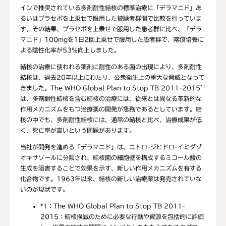
インで推奨されている多剤耐性結核の標準治療に「デラマニド」あ
るいはプラセボを上乗せで服用した被験者群間で比較を行っていま
す。その結果、プラセボを上乗せで服用した患者群に比べ、「デラ
マニド」100mgを1日2回上乗せで服用した患者群で、喀痰培養に
よる陰性化率が53%向上しました。
結核の治療に使われる薬剤に耐性のある菌の出現により、多剤耐性
結核は、過去20年以上にわたり、公衆衛生上の重大な脅威となって
*1
きました。The WHO Global Plan to Stop TB 2011-2015
は、多剤耐性結核を含む結核の治療には、従来とは異なる革新的な
作用メカニズムをもつ治療薬の開発が急務であるとしています。結
核の中でも、多剤耐性結核には、通常の結核と比べ、治療成果が低
く、死亡率が高いという問題があります。
当社が開発を進める「デラマニド」は、ニトロ-ジヒドロ-イミダゾ
オキサゾールに分類され、結核菌の細胞壁を構成するミコール酸の
生成を阻害することで効果を示す、新しい作用メカニズムを有する
化合物です。1963年以来、結核の新しい治療薬は発売されていな
いのが現状です。
*1：
The WHO Global Plan to Stop TB 2011-
2015：結核撲滅のために必要な行動や資源を包括的に評価