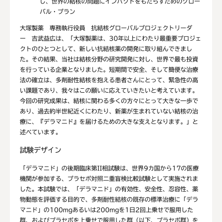
し、世界の結核の問題にインパクトをもたらすためのグロー
バル・プラン
大塚製薬 専務執行役員 抗結核グローバルプロジェクトリーダ
ー 吉武益広は、「大塚製薬は、30年以上にわたり最重要プロジェ
クトのひとつとして、新しい抗結核薬の開発に取り組んできまし
た。その結果、当社は結核分野の研究開発に対し、世界で最も投資
を行っている企業となりました。短期間で安全、そして簡便な治療
法の確立は、多剤耐性結核を抱える患者さんにとって、緊急性の高
い課題であり、我々はこの願いに応えていきたいと考えています。
今回の研究成果は、結核に関わる多くの方々にとって大きな一歩で
あり、過去約半世紀近くにわたり、新薬が生まれていない結核の治
療に、『デラマニド』を届けるための大きな支えとなります。」と
述べています。
試験デザイン
「デラマニド」の後期臨床第II相試験は、世界9カ国から17の医療
機関が参加する、プラセボ対照二重盲検比較試験として実施されま
した。本試験では、「デラマニド」の有効性、安全性、忍容性、薬
物動態を評価する目的で、多剤耐性結核の既存の標準治療に「デラ
マニド」の100mgあるいは200mgを1日2回上乗せで服用した
群、およびプラセボを上乗せで服用した群（以下、プラセボ群）を