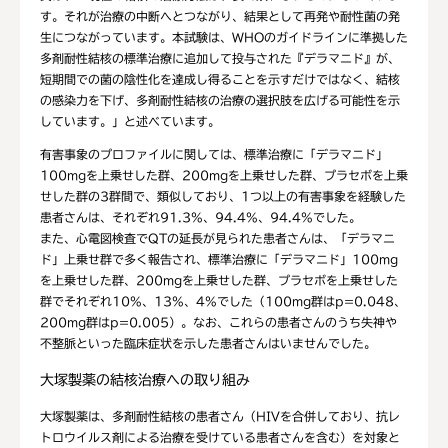
す。それが治療の中断へとつながり、結果として再発や耐性菌の発
生につながっています。本試験は、WHOのガイドラインに準拠した
多剤耐性結核の標準治療に追加して投与された『デラマニド』が、
短期間での菌の陰性化を達成し得ることを示すだけではなく、結核
の感染力を下げ、多剤耐性結核の治療の選択肢を広げる可能性を示
しています。」と述べています。
有害事象のプロファイルに関しては、標準治療に「デラマニド」
100mgを上乗せした群、200mgを上乗せした群、プラセボを上乗
せした群の3群間で、類似しており、1つ以上の有害事象を経験した
患者さんは、それぞれ91.3%、94.4%、94.4%でした。
また、心電図検査でQTの延長が見られた患者さんは、「デラマニ
ド」上乗せ群で多く報告され、標準治療に「デラマニド」100mg
を上乗せした群、200mgを上乗せした群、プラセボを上乗せした
群でそれぞれ10%、13%、4%でした（100mg群はp=0.048、
200mg群はp=0.005）。なお、これらの患者さんのうち失神や
不整脈といった臨床症状を示した患者さんはいませんでした。
大塚製薬の結核治療への取り組み
大塚製薬は、多剤耐性結核の患者さん（HIVを合併しており、抗レ
トロウイルス剤による治療を受けている患者さんを含む）を対象と