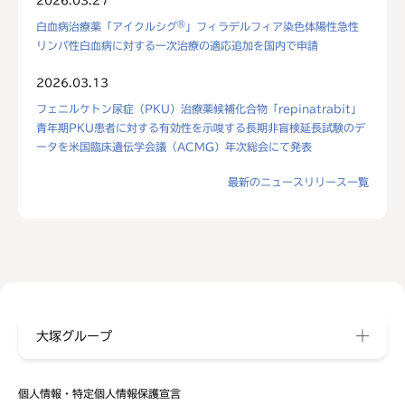
2026.03.27
®
白血病治療薬「アイクルシグ
」フィラデルフィア染色体陽性急性
リンパ性白血病に対する一次治療の適応追加を国内で申請
2026.03.13
フェニルケトン尿症（PKU）治療薬候補化合物「repinatrabit」
青年期PKU患者に対する有効性を示唆する長期非盲検延長試験のデ
ータを米国臨床遺伝学会議（ACMG）年次総会にて発表
最新のニュースリリース一覧
大塚グループ
個人情報・特定個人情報保護宣言