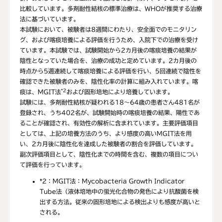
比較しています。多剤耐性結核の標準治療は、WHOが推奨する治療
法に基づいています。
本試験において、被験者は8週間にわたり、安全面でのモニタリン
グ、および喀痰培養による評価を行うため、入院下での治療を受け
ています。本試験では、試験開始から2カ月後の喀痰培養の結果が
陰性となっていた場合を、治療の成功と定めています。2カ月後の
時点から5週連続して喀痰培養による評価を行い、5回連続で陰性を
確認できた被験者のみを、陰性化率の計算に組み入れています。喀
*2
痰は、MGIT法
および固形培地により培養しています。
試験には、多剤耐性結核が疑われる18〜64歳の患者さん481名が
登録され、うち402名が、試験開始時の喀痰培養の結果、陽性であ
ることが確認され、有効性の解析に含まれています。主要評価項目
としては、上記の培養方法のうち、より感度の高いMGIT法を用
い、2カ月後に陰性化を達成した被験者の割合を評価しています。
副次評価項目として、陰性化までの時間を含む、複数の項目につい
て評価を行っています。
*2：
MGIT法：Mycobacteria Growth Indicator
Tube法（液体培地中の蛍光化合物の発色により抗酸菌を検
出する方法。従来の固形培地による検出よりも感度が高いと
される。