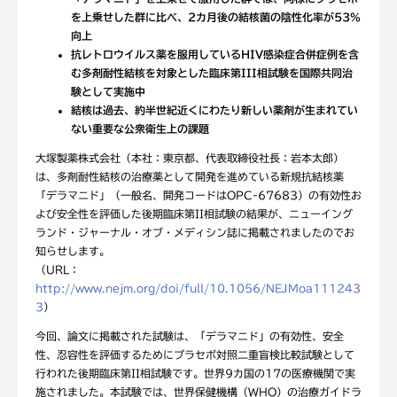
を上乗せした群に比べ、2カ月後の結核菌の陰性化率が53%
向上
抗レトロウイルス薬を服用しているHIV感染症合併症例を含
む多剤耐性結核を対象とした臨床第III相試験を国際共同治
験として実施中
結核は過去、約半世紀近くにわたり新しい薬剤が生まれてい
ない重要な公衆衛生上の課題
大塚製薬株式会社（本社：東京都、代表取締役社長：岩本太郎）
は、多剤耐性結核の治療薬として開発を進めている新規抗結核薬
「デラマニド」（一般名、開発コードはOPC-67683）の有効性お
よび安全性を評価した後期臨床第II相試験の結果が、ニューイング
ランド・ジャーナル・オブ・メディシン誌に掲載されましたのでお
知らせします。
（URL：
http://www.nejm.org/doi/full/10.1056/NEJMoa111243
3
）
今回、論文に掲載された試験は、「デラマニド」の有効性、安全
性、忍容性を評価するためにプラセボ対照二重盲検比較試験として
行われた後期臨床第II相試験です。世界9カ国の17の医療機関で実
施されました。本試験では、世界保健機構（WHO）の治療ガイドラ