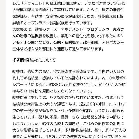
した「デラマニド」の臨床第III相試験を、プラセボ対照ランダム化
大規模国際共同治験として実施しています。さらに、反応の継続性
を評価し、有効性・安全性の長期評価を行うため、後期臨床第II相
試験のオープンラベル長期試験を行っています。
大塚製薬は、結核のケース・マネジメント・プログラムや、患者さ
んの治療の選択肢を改善し、薬剤への耐性化を最小化するためのケ
アモデルの開発などを、公的・私的機関、政府組織、アドボカシー
団体など様々な外部団体と連携して進めてまいります。
多剤耐性結核について
結核は、感染力の高い、空気感染する感染症です。全世界の人口の
約1/3が結核菌に感染していると推計されています。WHOの最新の
*3
レポート
によると、約880万人が結核を発症し、約140万人が結
核あるいは結核を原因として亡くなっています。
結核対策に対しては、多大な努力が行われていますが、依然として
結核は公衆衛生上の大きな課題であり、過去20年の間には、これま
での第一選択薬が効果を示さない多剤耐性結核という新しい問題も
生じています。薬剤の不足、品質、さらには服薬を途中で中断して
しまうといった、結核の治療上の問題が、これらの耐性菌の出現に
大きな影響を及ぼしています。多剤耐性結核は、毎年、約44万人の
患者さんが発症し、15万人がこの疾患のために亡くなっていると推