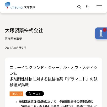
En
大塚製薬株式会社
3
医療関連事業
2012年6月7日
ニューイングランド・ジャーナル・オブ・メディシ
ン誌
多剤耐性結核に対する抗結核薬「デラマニド」の試
験結果掲載
RSS
後期臨床第II相試験において、多剤耐性結核の標準治療に
「デラマニド」を上乗せで服用した群では、同様にプラセボ