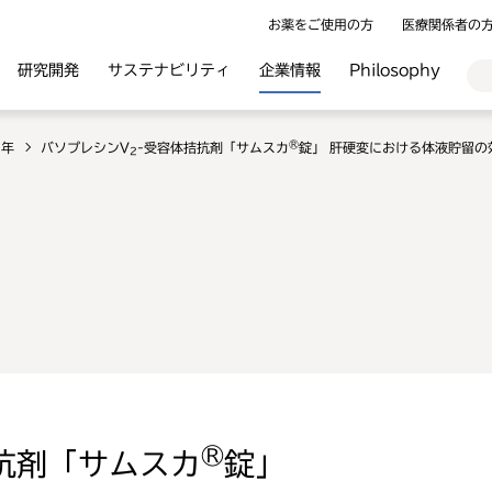
お薬をご使用の方
医療関係者の
研究開発
サステナビリティ
企業情報
Philosophy
®
2年
バソプレシンV
-受容体拮抗剤「サムスカ
錠」 肝硬変における体液貯留の
2
®
抗剤「サムスカ
錠」