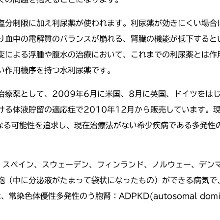
塩分制限に加え利尿薬が使われます。利尿薬が効きにくい場合
り血中の電解質のバランスが崩れる、腎臓の機能が低下すると
変による浮腫や腹水の治療において、これまでの利尿薬とは作
い作用機序を持つ水利尿薬です。
治療薬として、2009年6月に米国、8月に英国、ドイツをは
ける体液貯留の適応症で2010年12月から販売しています。
なる可能性を追求し、現在治療法がない希少疾病である多発性の
、スペイン、スウェーデン、フィンランド、ノルウェー、デン
う胞（中に分泌液がたまって袋状になったもの）ができる病気で
優性多発性のう胞腎：ADPKD(autosomal dominant po