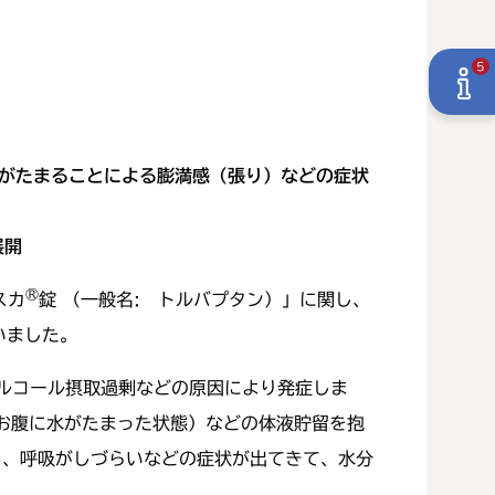
5
水がたまることによる膨満感（張り）などの症状
展開
®
スカ
錠 （一般名: トルバプタン）」に関し、
いました。
ルコール摂取過剰などの原因により発症しま
お腹に水がたまった状態）などの体液貯留を抱
る、呼吸がしづらいなどの症状が出てきて、水分