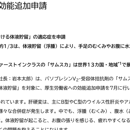
効能追加申請
おける体液貯留」の適応症を申請
約1/3は、体液貯留（浮腫）により、手足のむくみやお腹に
*1
ァーストインクラスの「サムスカ」は世界13カ国・地域
で
社長：岩本太郎）は、バソプレシンV
-受容体拮抗剤の「サム
2
体液貯留」を対象に、厚生労働省への効能追加申請を7月に行
われています。肝硬変は、主にB型やC型のウイルス性肝炎やア
様々な合併症が発生します。中でも、浮腫（むくみ）、腹水（
す。体液貯留が起こると、お腹の張りを感じる、疲れやすくな
くの問題を抱えることになります。