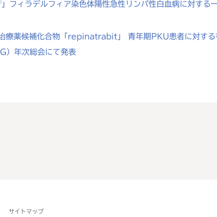
®
」フィラデルフィア染色体陽性急性リンパ性白血病に対する
療薬候補化合物「repinatrabit」 青年期PKU患者に
MG）年次総会にて発表
サイトマップ