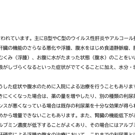
言われています。主にB型やC型のウイルス性肝炎やアルコール
肝臓の機能のさらなる悪化や浮腫、腹水をはじめ食道静脈瘤、
むくみ（浮腫）、お腹に水がたまった状態（腹水）のことをい
吸がしづらくなるといった症状がでてくることに加え、水分・
うした症状や腹水のために入院による治療を行うこともありま
きにくくなった場合は、薬の量を増やしたり、別の種類の利尿
ンスが悪くなっている場合は既存の利尿薬を十分な効果が得ら
めから増量できないこともあります。また、腎臓の機能低下が
ルブミン濃度が低下することがよくあり、その場合にはアルブ
肝硬変による浮腫や腹水の治療において、これまでの利尿薬と