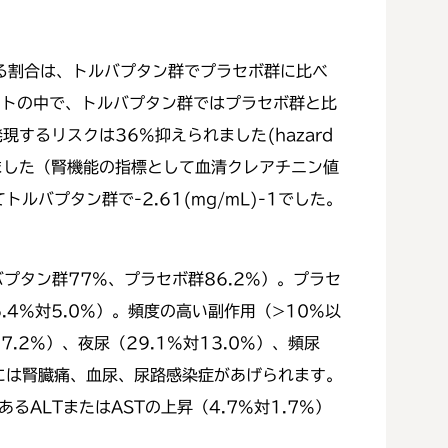
る割合は、トルバプタン群でプラセボ群に比べ
4つのイベントの中で、トルバプタン群ではプラセボ群と比
痛の発現するリスクは36%抑えられました(hazard
が示されました（腎機能の指標として血清クレアチニン値
ルバプタン群で-2.61(mg/mL)-1でした。
プタン群77%、プラセボ群86.2%）。プラセ
4%対5.0%）。頻度の高い副作用（>10%以
.2%）、夜尿（29.1%対13.0%）、頻尿
用には腎臓痛、血尿、尿路感染症があげられます。
るALTまたはASTの上昇（4.7%対1.7%）