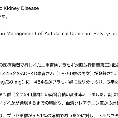
c Kidney Disease
です。
y in Management of Autosomal Dominant Polycystic
9の医療機関で行われた二重盲検プラセボ対照並行群間第III相
445名のADPKD患者さん（18-50歳の男女）が登録され
は90 mg/30 mg）に、484名がプラセボ群に振り分けられ、
タン群（全ての用量群）の両腎容積の変化率としました。副次評
いずれかが発現するまでの時間や、血清クレアチニン値から計
、プラセボ群が5.51%の増加であったのに対し、トルバプタ