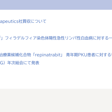
rapeutics社買収について
®
」フィラデルフィア染色体陽性急性リンパ性白血病に対する
療薬候補化合物「repinatrabit」 青年期PKU患者に
MG）年次総会にて発表