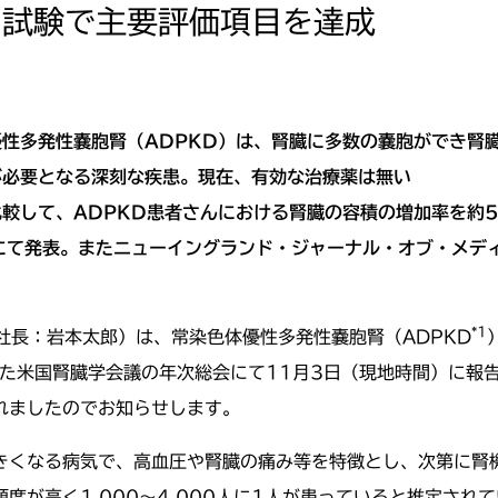
相試験で主要評価項目を達成
性多発性嚢胞腎（ADPKD）は、腎臓に多数の嚢胞ができ腎
が必要となる深刻な疾患。現在、有効な治療薬は無い
較して、ADPKD患者さんにおける腎臓の容積の増加率を約5
にて発表。またニューイングランド・ジャーナル・オブ・メデ
*1
社長：岩本太郎）は、常染色体優性多発性嚢胞腎（ADPKD
れた米国腎臓学会議の年次総会にて11月3日（現地時間）に報
れましたのでお知らせします。
大きくなる病気で、高血圧や腎臓の痛み等を特徴とし、次第に腎
度が高く1,000〜4,000人に1人が患っていると推定され