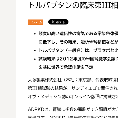
トルバプタンの臨床第III
RSS
頻度の高い遺伝性の病気である常染色体優
に低下し、その結果、透析や腎移植など
トルバプタン（一般名）は、プラセボと比
試験結果は2012年度の米国腎臓学会議
を基に世界で承認申請を予定
大塚製薬株式会社（本社：東京都、代表取締役
第III相試験の結果が、サンディエゴで開催さ
*3
オブ・メディシン誌のオンライン版
に掲載さ
ADPKDは、腎臓に多数の嚢胞ができ腎臓が
疾患です。ADPKDは遺伝性の疾患のなかでも頻