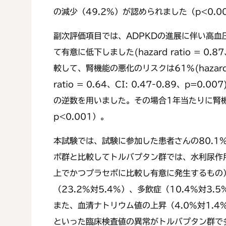
の減少（49.2%）が認められました（p<0.0
副次評価項目では、ADPKDの進展に伴い高
て有意に低下しました(hazard ratio = 0
較して、腎機能の悪化のリスクは61%(hazard r
ratio = 0.64、CI: 0.47-0.8
の逆数を用いました。その場合1年当たりに腎機能が
p<0.001）。
本試験では、試験に参加した患者さんの80.1
ボ群と比較してトルバプタン群では、水利尿作用
上でかつプラセボに比較し有意に発生するもの）とし
（23.2%対5.4%）、多飲症（10.4%
また、血清ナトリウム値の上昇（4.0%対1.4%
といった臨床検査値の異常がトルバプタン群で