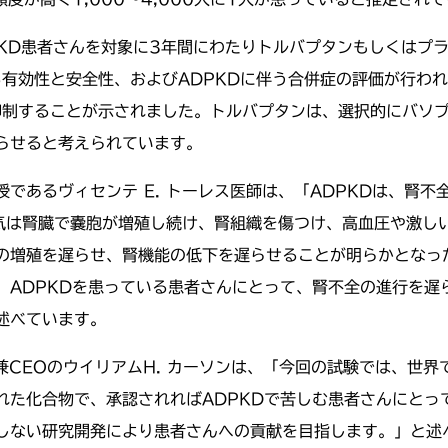
PKD患者さんを対象に3年間にわたりトルバプタンもしくはプラ
る有効性と安全性、およびADPKDに伴う合併症の評価が行わ
抑制することが示されました。トルバプタンは、選択的にバソプ
らせると考えられています。
であるヴィセンテ E. トーレス医師は、「ADPKDは、腎
気は腎臓で嚢胞が増殖し続け、腎組織を傷つけ、高血圧や激し
の増殖を遅らせ、腎機能の低下を遅らせることが明らかとなっ
、ADPKDを患っている患者さんにとって、腎不全の進行を遅
述べています。
社長兼CEOのウイリアムH. カーソンは、「今回の試験では、世
れた化合物で、承認されればADPKDで苦しむ患者さんにとっ
しない研究開発により患者さんへの貢献を目指します。」と述