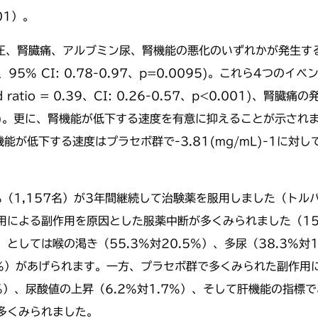
01）。
血圧、腎臓痛、アルブミン尿、腎機能の悪化のいずれかが発生す
.87、95% CI: 0.78-0.97、p=0.0095)。これら
atio = 0.39、CI: 0.26-0.57、p<0.001)、腎臓
9、p=0.007)。更に、腎機能が低下する速度を有意に抑えること
低下する速度はプラセボ群で-3.81(mg/mL)-1に対してト
%（1,157名）が3年間継続して治験薬を服用しました（トルバ
による副作用を原因とした服薬中断が多くみられました（15.
ては喉の渇き（55.3%対20.5%）、多尿（38.3%対17
対3.5%）があげられます。一方、プラセボ群で多くみられた副作
）、尿酸値の上昇（6.2%対1.7%）、そして肝機能の指標であ
多くみられました。