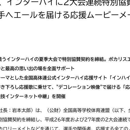
、インターハイに2大会連続特別協
選手へエールを届ける応援ムービーメ
競うインターハイの夏季大会で特別協賛契約を締結。ポカリス
持と最高の思い出の場を全面サポート
ーマとした全国高体連公式インターハイ応援サイト「インハイ.
き下ろし応援歌に乗せて、"デコレーション映像"で届ける「
競技インターネット中継」を開催
社長：岩本太郎）は、（公財）全国高等学校体育連盟（以下、
別協賛契約を締結し、平成26年度および27年度の2大会連続
カロリーメイトなどを通じて、選手や関係者、応援する全ての