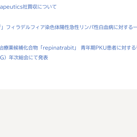
rapeutics社買収について
®
」フィラデルフィア染色体陽性急性リンパ性白血病に対する
療薬候補化合物「repinatrabit」 青年期PKU患者に
MG）年次総会にて発表