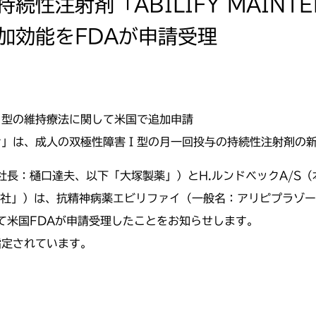
続性注射剤「ABILIFY MAINT
加効能をFDAが申請受理
Ⅰ型の維持療法に関して米国で追加申請
ナ」は、成人の双極性障害Ⅰ型の月一回投与の持続性注射剤の
社長：樋口達夫、以下「大塚製薬」）とH.ルンドベックA/S
ク社」）は、抗精神病薬エビリファイ（一般名：アリピプラゾ
て米国FDAが申請受理したことをお知らせします。
指定されています。