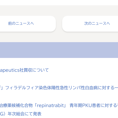
前のニュースへ
次のニュースへ
rapeutics社買収について
®
」フィラデルフィア染色体陽性急性リンパ性白血病に対する
療薬候補化合物「repinatrabit」 青年期PKU患者に
MG）年次総会にて発表