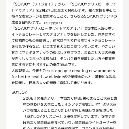
「SOYJOY（ソイジョイ）」から、「SOYJOYクリスピー ホワイ
トマカダミア」を2月27日に全国で発売します。働く女性を中心に
様々な喫食シーンを提案することで、さらなるSOYJOYブランドの
成長を目指します。
（※うす皮除く）
「SOYJOYクリスピー ホワイトマカダミア」は女性に人気のホワ
イトチョコレートとマカダミアナッツを使用しました。原料はすべ
て植物性のものを厳選し、通常は牛乳で作るホワイトチョコレート
を豆乳で作るなど、どこまでも大豆にこだわっています。やさしい
甘さにマカダミアナッツの香ばしさをプラス。まるごと大豆の栄養
がぎっしりつまった本製品は、タンパク質を摂取したい方や糖質を
気にする方にもおすすめの低GI食品です。
大塚製薬は、今後もOtsuka-people creating new products
for better health worldwideの企業理念のもと、革新的な製品
を開発し、世界の人々の健康に貢献してまいります。
SOYJOY
2006年の発売より、1本当たり約35粒のまるごと大豆と素
材の味わいを大切にしたラインアップを拡充。昨年より大豆
パフを加えることにより新しい食感と美味しさを実現した
「SOYJOYクリスピー』 3種を展開しています。女性や普
段あまり健康食品を食べていない健康食品ライトユーザーを
中心とする幅広い層から好評を得て、ブランド全体が伸長し