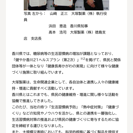
写真 左から： 山﨑 正三 大塚製薬（株）執行役
員
浜田 恵造 香川県知事
髙本 浩司 大塚製薬（株）徳島支
店 支店長
香川県では、糖尿病等の生活習慣病の増加が課題となっており、
※2
「健やか香川21ヘルスプラン（第2次）」
を掲げて、県民と関係
団体等が一体となり「健康長寿かがわの実現」に向けて様々な健康
づくり施策に取り組んでいます。
大塚製薬は、生命関連企業として、各自治体と連携し人々の健康維
持・増進に貢献すべく活動しています。
香川県とはこれまでも、県民の健康維持・増進に関し様々な活動を
協働で推進してきました。
このたび、当社の持つ「生活習慣病予防」「熱中症対策」「健康づ
くり」などの知見やノウハウを活かし、県との連携を一層強化し、
生活習慣病対策の推進および県民の健康づくりに寄与するために協
定を締結する運びとなりました。
また、大規模災害時においても、科学的根拠に基づく製品を提供す