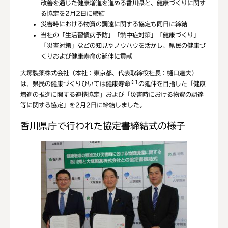
改善を通じた健康増進を進める香川県と、健康づくりに関す
る協定を2月2日に締結
災害時における物資の調達に関する協定も同日に締結
当社の「生活習慣病予防」「熱中症対策」「健康づくり」
「災害対策」などの知見やノウハウを活かし、県民の健康づ
くりおよび健康寿命の延伸に貢献
大塚製薬株式会社（本社：東京都、代表取締役社長：樋口達夫）
※1
は、県民の健康づくりひいては健康寿命
の延伸を目指した「健康
増進の推進に関する連携協定」および「災害時における物資の調達
等に関する協定」を2月2日に締結しました。
香川県庁で行われた協定書締結式の様子