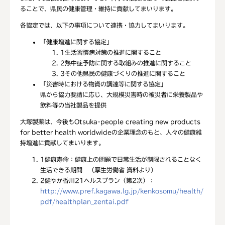
ることで、県民の健康管理・維持に貢献してまいります。
各協定では、以下の事項について連携・協力してまいります。
「健康増進に関する協定」
1
生活習慣病対策の推進に関すること
2
熱中症予防に関する取組みの推進に関すること
3
その他県民の健康づくりの推進に関すること
「災害時における物資の調達等に関する協定」
県から協力要請に応じ、大規模災害時の被災者に栄養製品や
飲料等の当社製品を提供
大塚製薬は、今後もOtsuka-people creating new products
for better health worldwideの企業理念のもと、人々の健康維
持増進に貢献してまいります。
1
健康寿命：健康上の問題で日常生活が制限されることなく
生活できる期間 （厚生労働省 資料より）
2
健やか香川21ヘルスプラン（第2次）：
http://www.pref.kagawa.lg.jp/kenkosomu/health/
pdf/healthplan_zentai.pdf