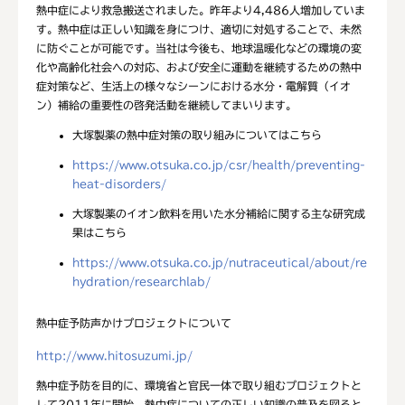
熱中症により救急搬送されました。昨年より4,486人増加していま
す。熱中症は正しい知識を身につけ、適切に対処することで、未然
に防ぐことが可能です。当社は今後も、地球温暖化などの環境の変
化や高齢化社会への対応、および安全に運動を継続するための熱中
症対策など、生活上の様々なシーンにおける水分・電解質（イオ
ン）補給の重要性の啓発活動を継続してまいります。
大塚製薬の熱中症対策の取り組みについてはこちら
https://www.otsuka.co.jp/csr/health/preventing-
heat-disorders/
大塚製薬のイオン飲料を用いた水分補給に関する主な研究成
果はこちら
https://www.otsuka.co.jp/nutraceutical/about/re
hydration/researchlab/
熱中症予防声かけプロジェクトについて
http://www.hitosuzumi.jp/
熱中症予防を目的に、環境省と官民一体で取り組むプロジェクトと
して2011年に開始。熱中症についての正しい知識の普及を図ると