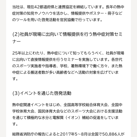
当社は、現在42都道府県と連携協定を締結しています。長年の熱中
症対策の知見やノウハウを活かし、情報提供やポスター・冊子など
のツールを用いた啓発活動を官民協働で行っています。
(2)社員が現場に出向いて情報提供を行う熱中症対策セミ
ナー
25年以上にわたり、熱中症について知ってもらうべく、社員が現場
に出向いて直接情報提供を行うセミナーを実施しています。各世代
のスポーツ実施者や指導者、学校、暑熱環境下で働く方々、また熱
中症による搬送者数が多い高齢者などへ活動の対象を広げていま
す。
(3)イベントを通じた啓発活動
熱中症関連イベントをはじめ、全国高等学校総合体育大会、全国中
学校体育大会、国民体育大会などのスポーツ大会における支援活動
を通じて積極的な水分と電解質（イオン）補給の促進をしていま
す。
総務省消防庁の報告によると2017年5～8月は全国で50,886人が