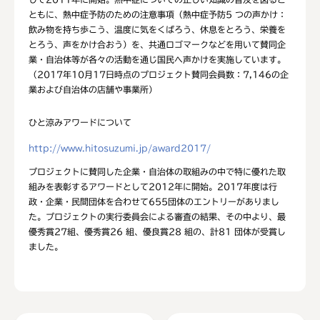
ともに、熱中症予防のための注意事項（熱中症予防5 つの声かけ：
飲み物を持ち歩こう、温度に気をくばろう、休息をとろう、栄養を
とろう、声をかけ合おう）を、共通ロゴマークなどを用いて賛同企
業・自治体等が各々の活動を通じ国民へ声かけを実施しています。
（2017年10月17日時点のプロジェクト賛同会員数：7,146の企
業および自治体の店舗や事業所）
ひと涼みアワードについて
http://www.hitosuzumi.jp/award2017/
プロジェクトに賛同した企業・自治体の取組みの中で特に優れた取
組みを表彰するアワードとして2012年に開始。2017年度は行
政・企業・民間団体を合わせて655団体のエントリーがありまし
た。プロジェクトの実行委員会による審査の結果、その中より、最
優秀賞27組、優秀賞26 組、優良賞28 組の、計81 団体が受賞し
ました。