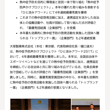
熱中症予防を目的に環境省と官民一体で取り組む「熱中症予
防声かけプロジェクト」。本年の優れた取り組みを表彰する
「ひと涼みアワード」にて4年連続最優秀賞を獲得
これまでの熱中症啓発活動に加え、連携協定を活かした自治
体との協働活動や、社員が団結して取り組んだ点が評価さ
れ、「最優秀団結賞（企業部門）」を受賞
本年最も効果的に熱中症予防の啓発活動を実施した団体へ贈
られる「トップランナー賞」（企業部門）も2年連続受賞
大塚製薬株式会社（本社：東京都、代表取締役社長：樋口達夫）
は、熱中症予防声かけプロジェクト「ひと涼みアワード2017」に
おいて、4年連続最優秀賞を獲得しました。本年は、全国自治体や
スポーツイベントなどを通じての熱中症予防啓発に加え、連携協定
を締結している自治体と共に取り組みを広げている点、社員全員参
加で団結している点が評価され「最優秀団結賞（企業部門）」を受
賞しました。同時に、最優秀賞受賞団体の中から、本年最も効果的
に熱中症予防の啓発活動を実施した団体へ贈られる「トップランナ
ー賞」（企業部門）も2年連続の受賞となりました。