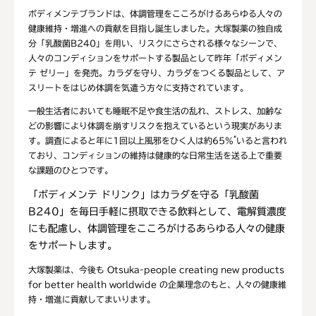
ボディメンテブランドは、体調管理をこころがけるあらゆる人々の
健康維持・増進への貢献を目指し誕生しました。大塚製薬の独自成
分「乳酸菌B240」を用い、リスクにさらされる様々なシーンで、
人々のコンディションをサポートする製品として昨年「ボディメン
テ ゼリー」を発売。カラダを守り、カラダをつくる製品として、ア
スリートをはじめ体調を気遣う方々に支持されています。
一般生活者においても睡眠不足や食生活の乱れ、ストレス、加齢な
どの影響により体調を崩すリスクを抱えているという現実がありま
*
す。調査によると年に1回以上風邪をひく人は約65%
いると言われ
ており、コンディションの維持は健康的な日常生活を送る上で重要
な課題のひとつです。
「ボディメンテ ドリンク」はカラダを守る「乳酸菌
B240」を毎日手軽に摂取できる飲料として、電解質濃度
にも配慮し、体調管理をこころがけるあらゆる人々の健康
をサポートします。
大塚製薬は、今後も Otsuka-people creating new products
for better health worldwide の企業理念のもと、人々の健康維
持・増進に貢献してまいります。