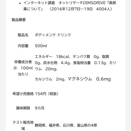
インターネット調査 ネットリサーチDIMSDRIVE「風邪
薬について」 （2016年12月7日～19日 4004人）
製品概要
製品名
ボディメンテ ドリンク
内容量
500ml
エネルギー 18kcal、タンパク質 0g、脂質
栄養成分表
0g、炭水化物 4.4g、食塩相当量 0.13g、カリ
示 100ml
ウム 20mg、
当たり
マグネシウム 0.6mg
カルシウム 2mg、
希望小売価格
154円（税抜）
賞味期限
9カ月
テスト販売地
静岡県、福井県、石川県、富山県の4県
域