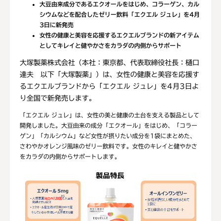
大豆由来成分であるエクオールをはじめ、コラーゲン、カル
シウムなどを配合したゼリー飲料「エクエル ジュレ」を4月
3日に新発売
女性の健康と美容を応援するエクエルブランドの新アイテム
としてキレイと健やかさをカラダの内側からサポート
大塚製薬株式会社（本社：東京都、代表取締役社長：樋口
達夫 以下「大塚製薬」）は、女性の健康と美容を応援す
るエクエルブランドから「エクエル ジュレ」を4月3日よ
り全国で新発売します。
「エクエル ジュレ」は、女性の美と健康の土台を支える製品として
開発しました。大豆由来の成分「エクオール」をはじめ、「コラー
ゲン」「カルシウム」など女性が摂りたい成分を1袋にまとめた、
さわやかオレンジ風味のゼリー飲料です。女性のキレイと健やかさ
をカラダの内側からサポートします。