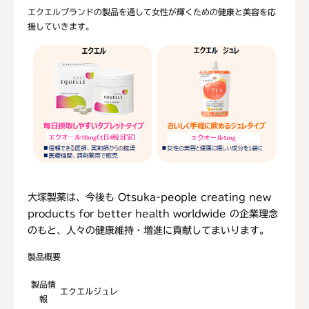
エクエルブランドの製品を通して女性が輝くための健康と美容を応
援していきます。
大塚製薬は、今後も Otsuka-people creating new
products for better health worldwide の企業理念
のもと、人々の健康維持・増進に貢献してまいります。
製品概要
製品情
エクエルジュレ
報