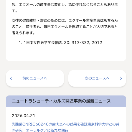
め、エクオールの産生量は変化し、急に作れなくなることもありま
す。
女性の健康維持・増進のためには、エクオール非産生者はもちろん
のこと、産生者も、毎日エクオールを摂取することが大切であると
考えられます。
1
日本女性医学学会雑誌, 20: 313-332, 2012
前のニュースへ
次のニュースへ
ニュートラシューティカルズ関連事業の最新ニュース
2026.04.21
乳酸菌ONRICb0240の歯肉炎への効果を確認東京科学大学との共
同研究 オーラルケアに新たな期待