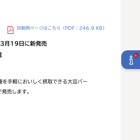
印刷用ページ
はこちら
（PDF：246.9 KB）
3
月
19
日に新発売
現
6
養を手軽においしく摂取できる大豆バー
で発売します。