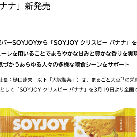
バナナ」新発売
豆バー
SOYJOY
から「
SOYJOY
クリスピー
バナナ」を
ューレを用いることでまろやかな甘みと豊かな香りを実
気づかうあらゆる人々の多様な喫食シーンをサポート
*1
社長：樋口達夫 以下「大塚製薬」）は、まるごと大豆
の栄
として「SOYJOY クリスピー バナナ」を3月19日より全国