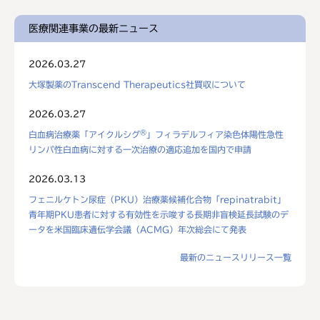
医療関連事業の最新ニュース
2026.03.27
大塚製薬のTranscend Therapeutics社買収について
2026.03.27
®
白血病治療薬「アイクルシグ
」フィラデルフィア染色体陽性急性
リンパ性白血病に対する一次治療の適応追加を国内で申請
2026.03.13
フェニルケトン尿症（PKU）治療薬候補化合物「repinatrabit」
青年期PKU患者に対する有効性を示唆する長期非盲検延長試験のデ
ータを米国臨床遺伝学会議（ACMG）年次総会にて発表
最新のニュースリリース一覧