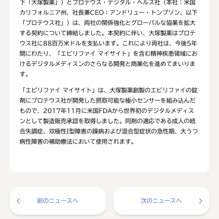
下「大塚製薬」）とプロテウス・デジタル・ヘルス社（本社：米国
カリフォルニア州、社長兼CEO：アンドリュー・トンプソン、以下
「プロテウス社」）は、両社の関係強化とグローバルな協業を拡大
する契約について締結しました。本契約に伴い、大塚製薬はプロテ
ウス社に88百万米ドルを支払います。これにより両社は、今後5年
間にわたり、「エビリファイ マイサイト」を含む精神疾患領域にお
けるデジタルメディスンのさらなる開発と商業化を進めてまいりま
す。
「エビリファイ マイサイト」は、大塚製薬創製のエビリファイの錠
剤にプロテウス社が開発した摂取可能な極小センサーを組み込んだ
もので、2017年11月に米国FDAから世界初のデジタルメディス
ンとして製造販売承認を取得しました。同剤の適応である成人の統
合失調症、双極性I型障害の躁病および混合型症状の急性期、大うつ
病性障害の補助療法において使用されます。
前のニュースへ
次のニュースへ