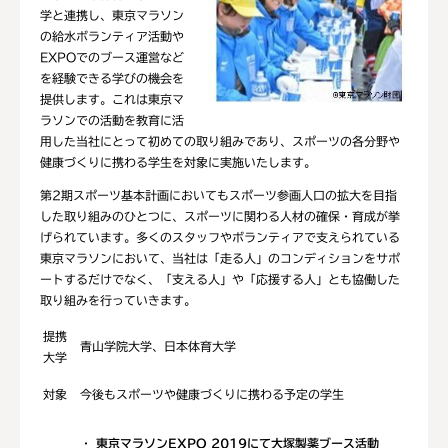
学と連携し、東京マラソン
の給水ボランティア活動や
EXPOでのブース運営など
を経験できる学びの機会を
提供します。これは東京マ
ラソンでの活動を教育に活
用した当社にとって初めての取り組みであり、スポーツの各分野や
健康づくりに携わる学生を対象に実施いたします。
第2期スポーツ基本計画においてもスポーツ参画人口の拡大を目指
した取り組みのひとつに、スポーツに関わる人材の確保・育成が挙
げられています。多くのスタッフやボランティアで支えられている
東京マラソンにおいて、当社は「走る人」のコンディションをサポ
ートするだけでなく、「支える人」や「応援する人」とも協働した
取り組みを行っていきます。
提携
青山学院大学、日本体育大学
大学
対象
今後もスポーツや健康づくりに携わる予定の学生
・
東京マラソン
EXPO 2019
にて大塚製薬ブース活動