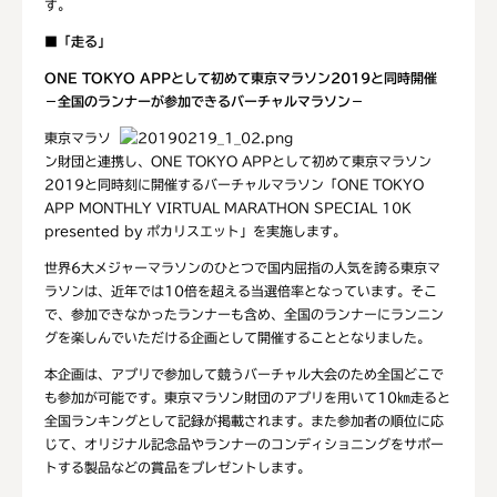
す。
■
「走る」
ONE TOKYO APP
として初めて
東京マラソン
2019
と同時開催
－全国のランナーが参加できるバーチャルマラソン－
東京マラソ
ン財団と連携し、ONE TOKYO APPとして初めて東京マラソン
2019と同時刻に開催するバーチャルマラソン「ONE TOKYO
APP MONTHLY VIRTUAL MARATHON SPECIAL 10K
presented by ポカリスエット」を実施します。
世界6大メジャーマラソンのひとつで国内屈指の人気を誇る東京マ
ラソンは、近年では10倍を超える当選倍率となっています。そこ
で、参加できなかったランナーも含め、全国のランナーにランニン
グを楽しんでいただける企画として開催することとなりました。
本企画は、アプリで参加して競うバーチャル大会のため全国どこで
も参加が可能です。東京マラソン財団のアプリを用いて10㎞走ると
全国ランキングとして記録が掲載されます。また参加者の順位に応
じて、オリジナル記念品やランナーのコンディショニングをサポー
トする製品などの賞品をプレゼントします。