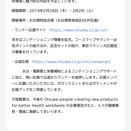
来場者に魅力的な内容を予定しています。
開催期間：2019年2月28日（木）～3月2日（土）
開催場所：お台場特設会場（お台場青海地区NOP区画）
- ランナー応援サイト
https://www.otsuka.co.jp/run/
本年はコンディショニング情報を拡充。コースマップやランナー必
見ポイントの紹介ほか、記念セットの紹介、東京マラソン大応援団
の募集を行っています。
- 沿道応援
https://www.otsuka.co.jp/run/campaign/
水分・電解質と栄養補給によるコンディショニングサポート
に加え、熱い応援で沿道からランナーを後押しします。応援メンバ
ーに応募いただいた方には、ポカリスエットまたはボディメンテの
応援グッズをご用意しています。
大塚製薬は、今後も Otsuka-people creating new products
for better health worldwide の企業理念のもと、人々の健康維
持・増進に貢献してまいります。