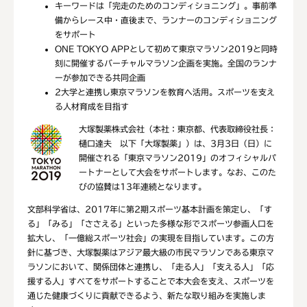
キーワードは「完走のためのコンディショニング」。事前準
備からレース中・直後まで、ランナーのコンディショニング
をサポート
ONE TOKYO APPとして初めて東京マラソン2019と同時
刻に開催するバーチャルマラソン企画を実施。全国のランナ
ーが参加できる共同企画
2大学と連携し東京マラソンを教育へ活用。スポーツを支え
る人材育成を目指す
大塚製薬株式会社（本社：東京都、代表取締役社長：
樋口達夫 以下「大塚製薬」）は、3月3日（日）に
開催される「東京マラソン2019」のオフィシャルパ
ートナーとして大会をサポートします。なお、このた
びの協賛は13年連続となります。
文部科学省は、2017年に第2期スポーツ基本計画を策定し、「す
る」「みる」「ささえる」といった多様な形でスポーツ参画人口を
拡大し、「一億総スポーツ社会」の実現を目指しています。この方
針に基づき、大塚製薬はアジア最大級の市民マラソンである東京マ
ラソンにおいて、関係団体と連携し、「走る人」「支える人」「応
援する人」すべてをサポートすることで本大会を支え、スポーツを
通じた健康づくりに貢献できるよう、新たな取り組みを実施しま