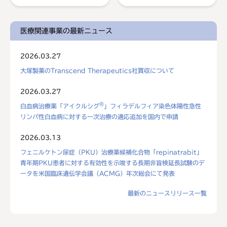
医療関連事業の最新ニュース
2026.03.27
大塚製薬のTranscend Therapeutics社買収について
2026.03.27
®
白血病治療薬「アイクルシグ
」フィラデルフィア染色体陽性急性
リンパ性白血病に対する一次治療の適応追加を国内で申請
2026.03.13
フェニルケトン尿症（PKU）治療薬候補化合物「repinatrabit」
青年期PKU患者に対する有効性を示唆する長期非盲検延長試験のデ
ータを米国臨床遺伝学会議（ACMG）年次総会にて発表
最新のニュースリリース一覧