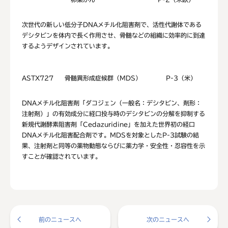
次世代の新しい低分子DNAメチル化阻害剤で、活性代謝体である
デシタビンを体内で長く作用させ、骨髄などの組織に効率的に到達
するようデザインされています。
ASTX727
骨髄異形成症候群（MDS）
P-3（米）
DNAメチル化阻害剤「ダコジェン（一般名：デシタビン、剤形：
注射剤）」の有効成分に経口投与時のデシタビンの分解を抑制する
新規代謝酵素阻害剤「Cedazuridine」を加えた世界初の経口
DNAメチル化阻害配合剤です。MDSを対象としたP-3試験の結
果、注射剤と同等の薬物動態ならびに薬力学・安全性・忍容性を示
すことが確認されています。
前のニュースへ
次のニュースへ