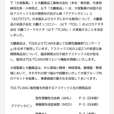
下「大塚製薬」）と大鵬薬品工業株式会社（本社：東京都、代表取
締役社長：小林将之、以下「大鵬薬品」）は、大塚製薬の米国子会
社アステックス社が開発中の抗がん剤「グアデシタビン」と
「ASTX727」の米国およびカナダにおける販売について、大鵬薬
品の米国子会社 大鵬オンコロジー （以下「TOI」）およびカナダ子
会社 大鵬ファーマカナダ（以下「TCAN」）が実施することを決定
しました。
大鵬薬品は、TOIおよびTCANを通じて抗悪性腫瘍剤｢ロンサーフ
｣を北米で販売しています。アステックス社の上記2つの有望な後
®
期開発品目について、臨床開発は引き続きアステックス社が担当
し、販売はTOI/TCANが担うという機能を明確にいたします。
大塚製薬と大鵬薬品は、がん領域と精神・神経領域、循環器・腎領
域において、それぞれの持つ強みや経験をいかして大塚グループ内
のアセットを結集し、事業価値の最大化を目指してまいります。
TOI/TCANに販売権を許諾するアステックス社の開発品目
急性骨髄性白血病（AML）
P-3（日米欧）
骨髄異形成症候群（MDS）
P-3（日米欧）
グアデシタビン
卵巣がん
P-2（米欧）