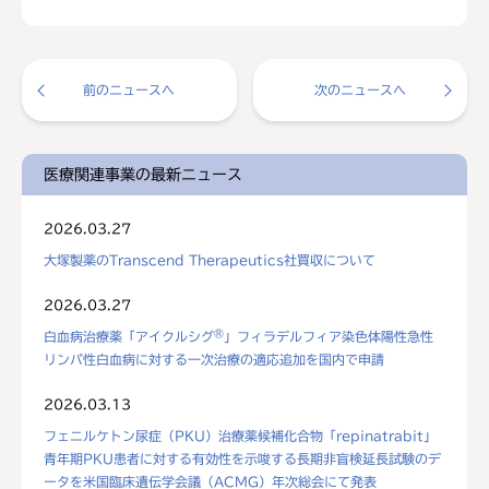
前のニュースへ
次のニュースへ
医療関連事業の最新ニュース
2026.03.27
大塚製薬のTranscend Therapeutics社買収について
2026.03.27
®
白血病治療薬「アイクルシグ
」フィラデルフィア染色体陽性急性
リンパ性白血病に対する一次治療の適応追加を国内で申請
2026.03.13
フェニルケトン尿症（PKU）治療薬候補化合物「repinatrabit」
青年期PKU患者に対する有効性を示唆する長期非盲検延長試験のデ
ータを米国臨床遺伝学会議（ACMG）年次総会にて発表