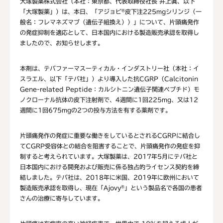
大塚製薬株式会社（本社：東京都、代表取締役社長 井上眞、以下
「大塚製薬」）は、本日、「アジョビ
皮下注225mgシリンジ（一
®
般名：フレマネズマブ（遺伝子組換え））」について、片頭痛発作
の発症抑制を適応として、日本国内における製造販売承認を取得し
ましたので、お知らせします。
本剤は、テバファーマスーティカル・インダストリー社（本社：イ
スラエル、以下「テバ社」）より導入した抗CGRP（Calcitonin
Gene-related Peptide：カルシトニン遺伝子関連ペプチド）モ
ノクローナル抗体の皮下注射剤で、4週間に1回225mg、又は12
週間に1回675mgの2つの投与方法を有する薬剤です。
片頭痛発作の発症に重要な働きをしているとされるCGRPに結合し
てCGRP受容体との結合を阻害することで、片頭痛発作の発症を抑
制すると考えられています。大塚製薬は、2017年5月にテバ社と
日本国内における開発および販売に係る独占的ライセンス契約を締
結しました。テバ社は、2018年に米国、2019年に欧州において
製造販売承認を取得し、現在「Ajovy
」という製品名で各国の患者
®
さんの治療に寄与しています。