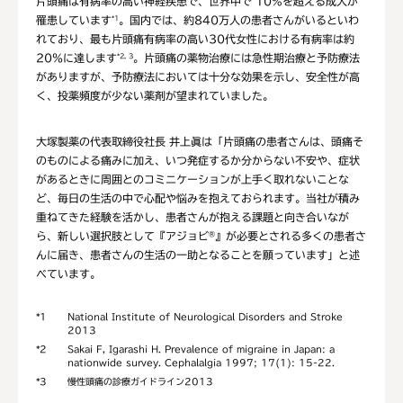
片頭痛は有病率の高い神経疾患で、世界中で 10%を超える成人が
罹患しています
。国内では、約840万人の患者さんがいるといわ
*1
れており、最も片頭痛有病率の高い30代女性における有病率は約
20％に達します
。片頭痛の薬物治療には急性期治療と予防療法
*2, 3
がありますが、予防療法においては十分な効果を示し、安全性が高
く、投薬頻度が少ない薬剤が望まれていました。
大塚製薬の代表取締役社長 井上眞は「片頭痛の患者さんは、頭痛そ
のものによる痛みに加え、いつ発症するか分からない不安や、症状
があるときに周囲とのコミニケーションが上手く取れないことな
ど、毎日の生活の中で心配や悩みを抱えておられます。当社が積み
重ねてきた経験を活かし、患者さんが抱える課題と向き合いなが
ら、新しい選択肢として『アジョビ
』が必要とされる多くの患者さ
®
んに届き、患者さんの生活の一助となることを願っています」と述
べています。
*1
National Institute of Neurological Disorders and Stroke
2013
*2
Sakai F, Igarashi H. Prevalence of migraine in Japan: a
nationwide survey. Cephalalgia 1997; 17(1): 15-22.
*3
慢性頭痛の診療ガイドライン2013