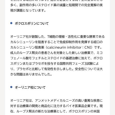
多く、副作用の多いステロイド薬の減量と短期間での完全寛解の実
現が課題となっています。
ボクロスポリンについて
オーリニア社が創製した、T細胞の増殖・活性化に重要な酵素である
カルシニューリンを阻害することで免疫抑制作用を発揮する経口の
カルシニューリン阻害薬（calcineurin inhibitor：CNI）です。
成人のループス腎炎の患者さんを対象とした新しい治療薬で、ミコ
フェノール酸モフェチルとステロイドの基礎治療に加えて、ボクロ
スポリンまたはプラセボを投与する国際共同フェーズ3試験によ
り、プラセボと比較して有効性を示しました。安全性については大
きな問題はありませんでした。
オーリニア社について
オーリニア社は、アンメットメディカルニーズの高い重篤な疾患に
対する治療薬の開発と商品化に注力するバイオ医薬品企業です。現
在、ループス腎炎の新たな治療薬として、ボクロスポリンの米国