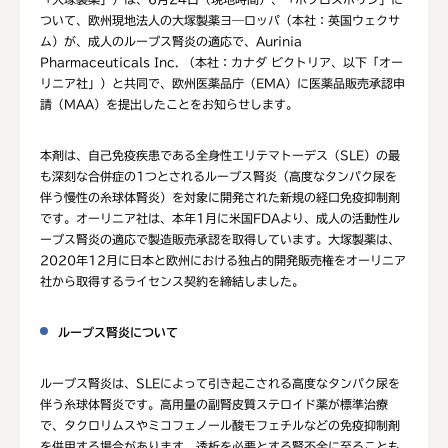
ついて、欧州現地法人の大塚製薬ヨ―ロッパ（本社：英国ウェクサ
ム）が、成人のループス腎炎の適応で、Aurinia
Pharmaceuticals Inc. （本社：カナダ ビクトリア、以下「オー
リニア社」）と共同で、欧州医薬品庁（EMA）に医薬品販売承認申
請（MAA）を提出したことをお知らせします。
本剤は、自己免疫疾患である全身性エリテマトーデス（SLE）の最
も深刻な合併症の1つとされるループス腎炎（高度なタンパク尿を
伴う慢性の糸球体腎炎）を対象に開発された新規の経口免疫抑制剤
です。オーリニア社は、本年1月に米国FDAより、成人の活動性ル
ープス腎炎の適応で製造販売承認を取得しています。大塚製薬は、
2020年12月に日本と欧州における独占的開発販売権をオーリニア
社から取得するライセンス契約を締結しました。
ループス腎炎について
ループス腎炎は、SLEによって引き起こされる高度なタンパク尿を
伴う糸球体腎炎です。高用量の副腎皮質ステロイド薬が標準治療
で、タクロリムスやミコフェノール酸モフェチルなどの免疫抑制剤
を併用する場合があります。透析を必要とする腎不全に至ることも