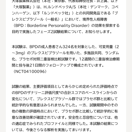
大塚製薬株式会社（本社：東京都、代表取締役社長：井上眞、以下
「大塚製薬」）は、H.ルンドベックA/S（本社：デンマーク、コペ
ンハーゲン、以下「ルンドベック社」）との共同開発品である「ブ
レクスピプラゾール（一般名）」において、境界性人格障害
（BPD：Borderline Personality Disorder）の効果を探索する
目的で実施したフェーズ2試験結果について、お知らせします。
本試験は、BPDの成人患者さん324名を対象とした、可変用量（2
～3mg）のブレクスピプラゾールを用いた、多施設共同、ランダム
化、プラセボ対照二重盲検比較試験です。12週間の二重盲検治療期
間と投与後21日間のフォローアップで構成されています。
（NCT04100096）
試験の結果、主要評価項目としてあらかじめ定められた評価時点で
のBPDのザナリーニ評価尺度*の合計スコアのベースラインからの
変化について、ブレクスピプラゾール群ではプラセボ群と比較して
統計学的な有意差はみられませんでした。一方、試験期間中のその
他の複数の評価時点において、プラセボ群と比較して統計学的に有
意な改善効果が確認されています。安全性と忍容性については、他
の適応症でみられたプロファイルと同様でした。本試験の結果につ
いては、今後さらなる解析を実施してまいります。