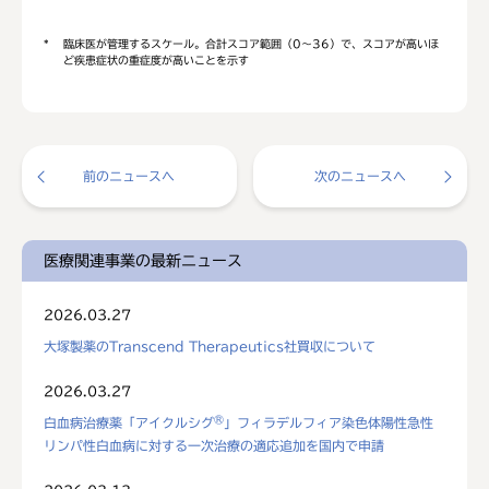
*
臨床医が管理するスケール。合計スコア範囲（0〜36）で、スコアが高いほ
ど疾患症状の重症度が高いことを示す
前のニュースへ
次のニュースへ
医療関連事業の最新ニュース
2026.03.27
大塚製薬のTranscend Therapeutics社買収について
2026.03.27
®
白血病治療薬「アイクルシグ
」フィラデルフィア染色体陽性急性
リンパ性白血病に対する一次治療の適応追加を国内で申請