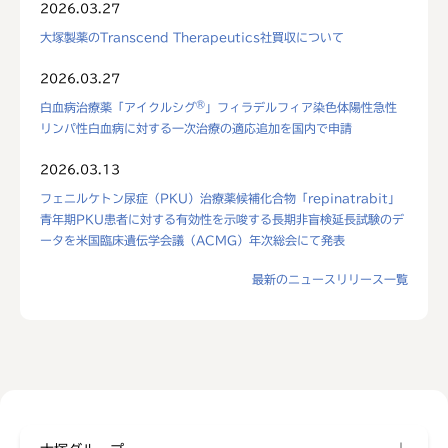
2026.03.27
大塚製薬のTranscend Therapeutics社買収について
2026.03.27
®
白血病治療薬「アイクルシグ
」フィラデルフィア染色体陽性急性
リンパ性白血病に対する一次治療の適応追加を国内で申請
2026.03.13
フェニルケトン尿症（PKU）治療薬候補化合物「repinatrabit」
青年期PKU患者に対する有効性を示唆する長期非盲検延長試験のデ
ータを米国臨床遺伝学会議（ACMG）年次総会にて発表
最新のニュースリリース一覧