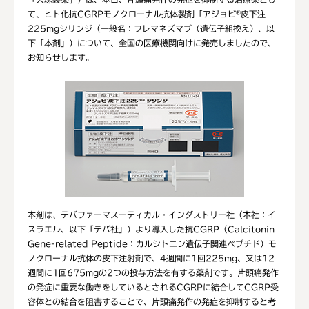
て、ヒト化抗CGRPモノクローナル抗体製剤「アジョビ
皮下注
®
225mgシリンジ（一般名：フレマネズマブ（遺伝子組換え）、以
下「本剤」）について、全国の医療機関向けに発売しましたので、
お知らせします。
本剤は、テバファーマスーティカル・インダストリー社（本社：イ
スラエル、以下「テバ社」）より導入した抗CGRP（Calcitonin
Gene-related Peptide：カルシトニン遺伝子関連ペプチド）モ
ノクローナル抗体の皮下注射剤で、4週間に1回225mg、又は12
週間に1回675mgの2つの投与方法を有する薬剤です。片頭痛発作
の発症に重要な働きをしているとされるCGRPに結合してCGRP受
容体との結合を阻害することで、片頭痛発作の発症を抑制すると考