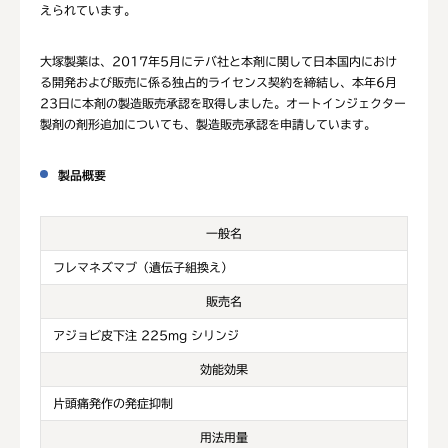
えられています。
大塚製薬は、2017年5月にテバ社と本剤に関して日本国内におけ
る開発および販売に係る独占的ライセンス契約を締結し、本年6月
23日に本剤の製造販売承認を取得しました。オートインジェクター
製剤の剤形追加についても、製造販売承認を申請しています。
製品概要
一般名
フレマネズマブ（遺伝子組換え）
販売名
アジョビ皮下注 225mg シリンジ
効能効果
片頭痛発作の発症抑制
用法用量