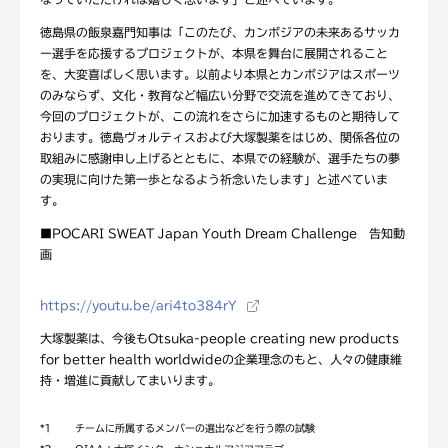
徳島県の飯泉嘉門知事は「このたび、カンボジアの未来あるサッカ
ー選手を応援するプロジェクトが、本県を舞台に展開されること
を、大変喜ばしく思います。以前より本県とカンボジアはスポーツ
のみならず、文化・教育など幅広い分野で交流を進めてきており、
今回のプロジェクトが、この流れをさらに加速するものと期待して
おります。徳島ヴォルティスおよび大塚製薬をはじめ、関係各位の
取組みに感謝申し上げるとともに、本県での経験が、選手たちの夢
の実現に向けた第一歩となるよう祈念いたします」と述べていま
す。
■POCARI SWEAT Japan Youth Dream Challenge 告知動
画
https://youtu.be/ari4to384rY
大塚製薬は、今後もOtsuka-people creating new products
for better health worldwideの企業理念のもと、人々の健康維
持・増進に貢献してまいります。
*1
チームに所属するメンバーの選出などを行う際の試験