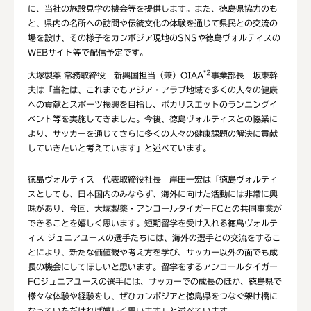
に、当社の施設見学の機会等を提供します。また、徳島県協力のも
と、県内の名所への訪問や伝統文化の体験を通じて県民との交流の
場を設け、その様子をカンボジア現地のSNSや徳島ヴォルティスの
WEBサイト等で配信予定です。
*2
大塚製薬 常務取締役 新興国担当（兼）OIAA
事業部長 坂東幹
夫は「当社は、これまでもアジア・アラブ地域で多くの人々の健康
への貢献とスポーツ振興を目指し、ポカリスエットのランニングイ
ベント等を実施してきました。今後、徳島ヴォルティスとの協業に
より、サッカーを通じてさらに多くの人々の健康課題の解決に貢献
していきたいと考えています」と述べています。
徳島ヴォルティス 代表取締役社長 岸田一宏は「徳島ヴォルティ
スとしても、日本国内のみならず、海外に向けた活動には非常に興
味があり、今回、大塚製薬・アンコールタイガーFCとの共同事業が
できることを嬉しく思います。短期留学を受け入れる徳島ヴォルテ
ィス ジュニアユースの選手たちには、海外の選手との交流をするこ
とにより、新たな価値観や考え方を学び、サッカー以外の面でも成
長の機会にしてほしいと思います。留学をするアンコールタイガー
FCジュニアユースの選手には、サッカーでの成長のほか、徳島県で
様々な体験や経験をし、ぜひカンボジアと徳島県をつなぐ架け橋に
なっていただければ嬉しく思います」と述べています。