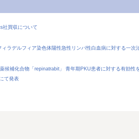
utics社買収について
フィラデルフィア染色体陽性急性リンパ性白血病に対する一次
候補化合物「repinatrabit」 青年期PKU患者に対する
会にて発表