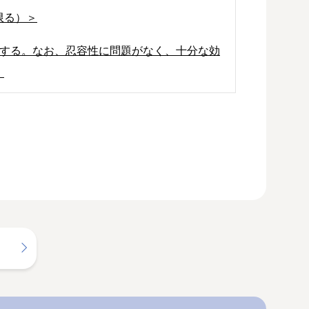
限る）＞
投与する。なお、忍容性に問題がなく、十分な効
。