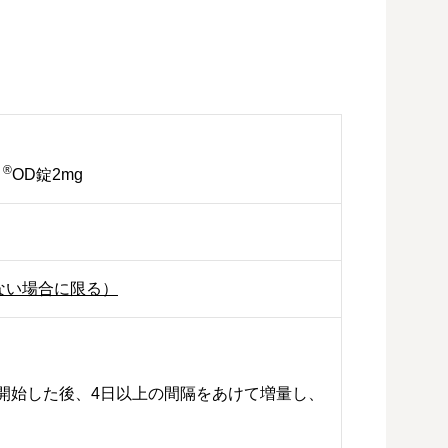
®
ィ
OD錠2mg
ない場合に限る）
を開始した後、4日以上の間隔をあけて増量し、