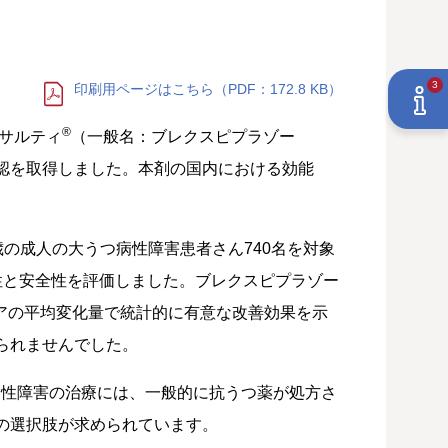
3
印刷用ページ
はこちら
（PDF：172.8 KB）
®
サルティ
（一般名：ブレクスピプラゾー
認を取得しました。本剤の国内における効能
歳の成人の大うつ病性障害患者さん740名を対象
効性と安全性を評価しました。ブレクスピプラゾー
アの平均変化量で統計的に有意な改善効果を示
られませんでした。
病性障害の治療には、一般的に抗うつ薬が処方さ
の選択肢が求められています。