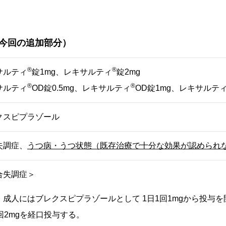
が今回の追加部分）
®
®
サルティ
錠1mg、レキサルティ
錠2mg
®
®
サルティ
OD錠0.5mg、レキサルティ
OD錠1mg、レキサルテ
クスピプラゾール
失調症、
うつ病・うつ状態（既存治療で十分な効果が認められ
合失調症＞
、成人にはブレクスピプラゾールとして 1日1回1mgから投与
回2mgを経口投与する。