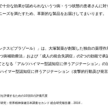
で十分な効果が認められないうつ病・うつ状態の患者さんに対
ニーズを満たすため、革新的な製品をお届けしてまいります。
クスピプラゾール）」は、大塚製薬が創製した独自の薬理作
うつ病補助療法」および「成人の統合失調症」の2つの効能で承
めてとなる「アルツハイマー型認知症に伴うアジテーション」の
ルツハイマー型認知症に伴うアジテーション（攻撃的行動及び発
ale; うつ状態を評価するための10項目の評価尺度
研究：世界精神保健日本調査セカンド 総合研究報告書．2016．