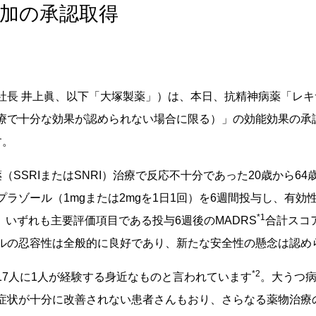
加の承認取得
社長 井上眞、以下「大塚製薬」）は、本日、抗精神病薬「レキ
療で十分な効果が認められない場合に限る）」の効能効果の承
す。
SSRIまたはSNRI）治療で反応不十分であった20歳から64
ラゾール（1mgまたは2mgを1日1回）を6週間投与し、有
*1
、いずれも主要評価項目である投与6週後のMADRS
合計スコ
ルの忍容性は全般的に良好であり、新たな安全性の懸念は認め
*2
7人に1人が経験する身近なものと言われています
。大うつ
症状が十分に改善されない患者さんもおり、さらなる薬物治療