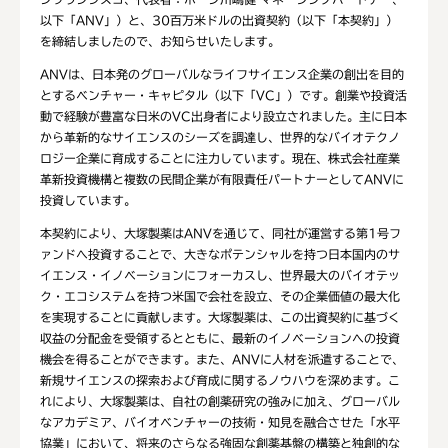
以下「ANV」）と、30百万米ドルの出資契約（以下「本契約」）
を締結しましたので、お知らせいたします。
ANVは、日本発のグローバルなライフサイエンス企業の創出を目的
とするベンチャー・キャピタル（以下「VC」）です。創業や投資活
動で経験が豊富な日米のVC出身者により設立されました。主に日本
から革新的なサイエンスのシーズを調達し、世界的なバイオテクノ
ロジー企業に育成することに注力しています。現在、株式会社産業
革新投資機構と複数の民間企業が有限責任パートナーとしてANVに
投資しています。
本契約により、大塚製薬はANVを通じて、同社が運営する第1号フ
ァンドへ投資することで、大きなポテンシャルを持つ日本国内のサ
イエンス・イノベーションにフォーカスし、世界最大のバイオテッ
ク・エコシステムを持つ米国で会社を設立、その企業価値の最大化
を実現することに貢献します。大塚製薬は、この出資契約に基づく
収益の分配金を受領するとともに、最新のイノベーションへの投資
機会を得ることができます。また、ANVに人材を派遣することで、
新規サイエンスの探索および育成に関するノウハウを深めます。こ
れにより、大塚製薬は、自社の創薬研究の強みに加え、グローバル
なアカデミア、バイオベンチャーの技術・知見を融合させた「水平
協業」において、将来のさらなる強固な創薬基盤の構築と独創的な