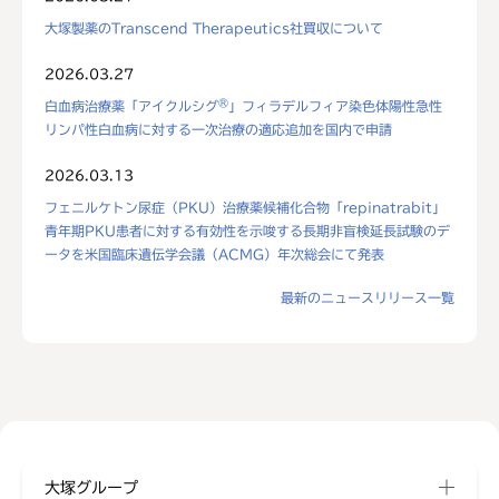
大塚製薬のTranscend Therapeutics社買収について
2026.03.27
®
白血病治療薬「アイクルシグ
」フィラデルフィア染色体陽性急性
リンパ性白血病に対する一次治療の適応追加を国内で申請
2026.03.13
フェニルケトン尿症（PKU）治療薬候補化合物「repinatrabit」
青年期PKU患者に対する有効性を示唆する長期非盲検延長試験のデ
ータを米国臨床遺伝学会議（ACMG）年次総会にて発表
最新のニュースリリース一覧
大塚グループ