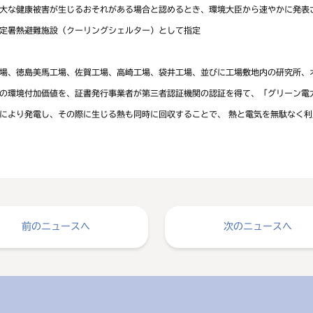
大な健康被害が生じるおそれがある場合と認めるとき、環境大臣から速やかに発表
定暑熱避難施設（クーリングシェルター）として指定
場、徳島美馬工場、佐賀工場、高崎工場、袋井工場、並びに工場敷地内の研究所、
の環境付加価値を、証書発行事業者が第三者認証機関の認証を得て、「グリーン電
により発電し、その際に生じる熱も同時に回収することで、 熱と電気を無駄なく利
前のニュースへ
次のニュースへ