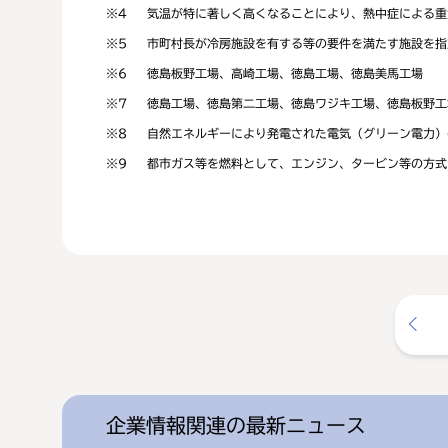
※4
気温が特に著しく高くなることにより、熱中症による重
※5
市町村長が冷房施設を有する等の要件を満たす施設を指
※6
徳島板野工場、高崎工場、徳島工場、徳島美馬工場
※7
徳島工場、徳島第二工場、徳島ワジキ工場、徳島板野工
※8
自然エネルギーにより発電された電気（グリーン電力）
※9
都市ガス等を燃料として、エンジン、タービン等の方式
企業情報関連の最新ニュース