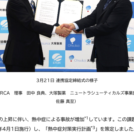
3月21日 連携協定締結式の様子
ERCA 理事 田中 良典、大塚製薬 ニュートラシューティカルズ事
佐藤 真至）
*1
の上昇に伴い、熱中症による事故が増加
しています。この課
*3
4年4月1日施行）し、「熱中症対策実行計画
」を策定しました