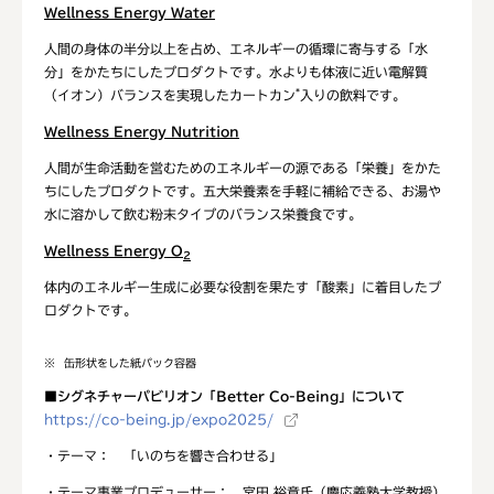
Wellness Energy Water
人間の身体の半分以上を占め、エネルギーの循環に寄与する「水
分」をかたちにしたプロダクトです。水よりも体液に近い電解質
*
（イオン）バランスを実現したカートカン
入りの飲料です。
Wellness Energy Nutrition
人間が生命活動を営むためのエネルギーの源である「栄養」をかた
ちにしたプロダクトです。五大栄養素を手軽に補給できる、お湯や
水に溶かして飲む粉末タイプのバランス栄養食です。
Wellness Energy O
2
体内のエネルギー生成に必要な役割を果たす「酸素」に着目したプ
ロダクトです。
※
缶形状をした紙パック容器
■
シグネチャーパビリオン「
Better Co-Being
」について
https://co-being.jp/expo2025/
・テーマ： 「いのちを響き合わせる」
・テーマ事業プロデューサー： 宮田 裕章氏（慶応義塾大学教授）