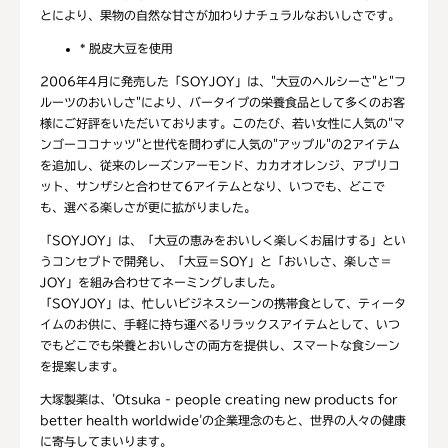
とにより、果物の自然な甘さが加わりナチュラルなおいしさです。
*
脱皮大豆を使用
2006年4月に発売した「SOYJOY」は、"大豆のヘルシーさ"と"フ
ルーツのおいしさ"により、バータイプの栄養食品として多くのお客
様にご好評をいただいております。このたび、若い女性に人気の"マ
ンゴーココナッツ"と世代を問わずに人気の"アップル"の2アイテム
を追加し、従来のレーズンアーモンド、カカオオレンジ、アプリコ
ット、サンザシと合わせて6アイテムとなり、いつでも、どこで
も、選べる楽しさが更に拡がりました。
「SOYJOY」は、「大豆の恵みをおいしく楽しくお届けする」とい
うコンセプトで開発し、「大豆＝SOY」と「おいしさ、楽しさ＝
JOY」を組み合わせてネーミングしました。
「SOYJOY」は、忙しいビジネスシーンの携帯食として、ティータ
イムのお供に、手軽に持ち運べるリラックスアイテムとして、いつ
でもどこでも栄養とおいしさの両方を提供し、スマートな食シーン
を提案します。
大塚製薬は、'Otsuka - people creating new products for
better health worldwide'の企業理念のもと、世界の人々の健康
に寄与してまいります。