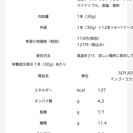
パイナップル、食塩、香料
内容量
1本（30g）
外装
1本（30g）×12本×4＝1ケー
115円(税別）
希望小売価格（税別）
121円（税込み）
保存方法
高温をさけ、涼しい場所に保存し
栄養成分表示
1本（30g）あたり
SOYJO
商品名
単位
マンゴーココ
エネルギー
kcal
137
タンパク質
g
4.2
脂質
g
7.7
糖質
g
11.4