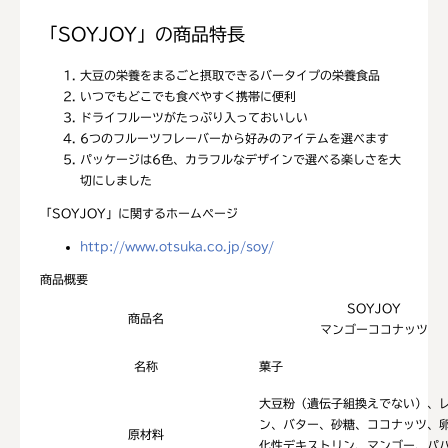
「SOYJOY」の商品特長
大豆の栄養をまるごと摂取できるバータイプの栄養食品
いつでもどこでも食べやすく携帯に便利
ドライフルーツがたっぷり入っておいしい
6つのフルーツフレーバーから好みのアイテムを選べます
パッケージは6色、カラフルなデザインで選べる楽しさを大
切にしました
「SOYJOY」に関するホームページ
http://www.otsuka.co.jp/soy/
商品概要
SOYJOY
商品名
マンゴーココナッツ
名称
菓子
大豆粉（遺伝子組換えでない）、
ン、バター、砂糖、ココナッツ、
原材料
化性デキストリン、マンゴー、パ