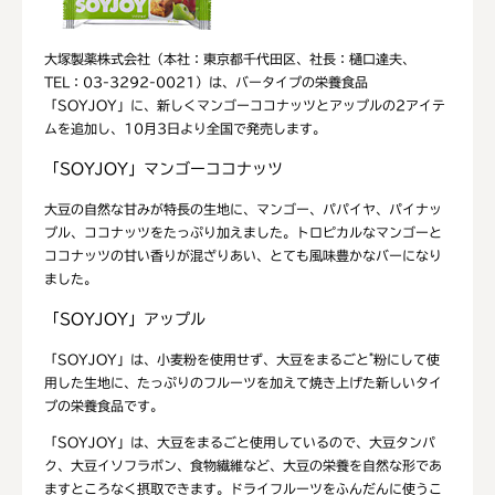
大塚製薬株式会社（本社：東京都千代田区、社長：樋口達夫、
TEL：03-3292-0021）は、バータイプの栄養食品
「SOYJOY」に、新しくマンゴーココナッツとアップルの2アイテ
ムを追加し、10月3日より全国で発売します。
「SOYJOY」マンゴーココナッツ
大豆の自然な甘みが特長の生地に、マンゴー、パパイヤ、パイナッ
プル、ココナッツをたっぷり加えました。トロピカルなマンゴーと
ココナッツの甘い香りが混ざりあい、とても風味豊かなバーになり
ました。
「SOYJOY」アップル
*
「SOYJOY」は、小麦粉を使用せず、大豆をまるごと
粉にして使
用した生地に、たっぷりのフルーツを加えて焼き上げた新しいタイ
プの栄養食品です。
「SOYJOY」は、大豆をまるごと使用しているので、大豆タンパ
ク、大豆イソフラボン、食物繊維など、大豆の栄養を自然な形であ
ますところなく摂取できます。ドライフルーツをふんだんに使うこ