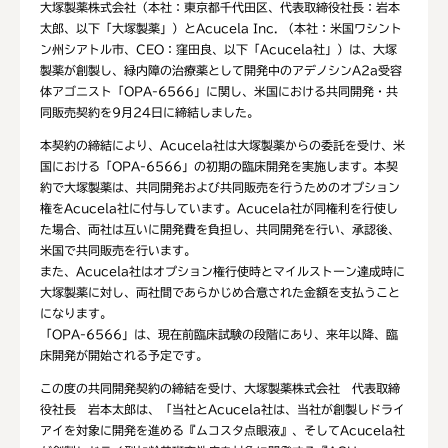
大塚製薬株式会社（本社：東京都千代田区、代表取締役社長：岩本
太郎、以下「大塚製薬」）とAcucela Inc. （本社：米国ワシント
ン州シアトル市、CEO：窪田良、以下「Acucela社」）は、大塚
製薬が創製し、緑内障の治療薬として開発中のアデノシンA2a受容
体アゴニスト「OPA-6566」に関し、米国における共同開発・共
同販売契約を9月24日に締結しました。
本契約の締結により、Acucela社は大塚製薬からの委託を受け、米
国における「OPA-6566」の初期の臨床開発を実施します。本契
約で大塚製薬は、共同開発および共同販売を行うためのオプション
権をAcucela社に付与しています。Acucela社が同権利を行使し
た場合、両社は互いに開発費を負担し、共同開発を行い、承認後、
米国で共同販売を行います。
また、Acucela社はオプション権行使時とマイルストーン達成時に
大塚製薬に対し、両社間であらかじめ合意された金額を支払うこと
になります。
「OPA-6566」は、現在前臨床試験の段階にあり、来年以降、臨
床開発が開始される予定です。
この度の共同開発契約の締結を受け、大塚製薬株式会社 代表取締
役社長 岩本太郎は、「当社とAcucela社は、当社が創製しドライ
アイを対象に開発を進める『ムコスタ点眼液』、そしてAcucela社