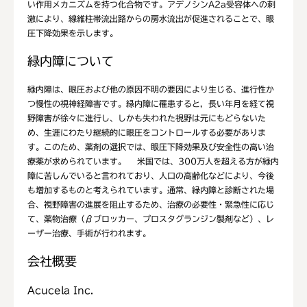
い作用メカニズムを持つ化合物です。アデノシンA2a受容体への刺
激により、線維柱帯流出路からの房水流出が促進されることで、眼
圧下降効果を示します。
緑内障について
緑内障は、眼圧および他の原因不明の要因により生じる、進行性か
つ慢性の視神経障害です。緑内障に罹患すると，長い年月を経て視
野障害が徐々に進行し、しかも失われた視野は元にもどらないた
め、生涯にわたり継続的に眼圧をコントロールする必要がありま
す。このため、薬剤の選択では、眼圧下降効果及び安全性の高い治
療薬が求められています。 米国では、300万人を超える方が緑内
障に苦しんでいると言われており、人口の高齢化などにより、今後
も増加するものと考えられています。通常、緑内障と診断された場
合、視野障害の進展を阻止するため、治療の必要性・緊急性に応じ
て、薬物治療（βブロッカー、プロスタグランジン製剤など）、レ
ーザー治療、手術が行われます。
会社概要
Acucela Inc.