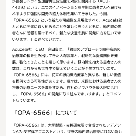
が創製しドライ型加齢黄斑変性症を対象に開発する『ACU-
4429』という、二つのイノベーションを早期に患者さんへ届けら
れるように強固な開発の協力体制を築いてきました。今回、
『OPA-6566』という新たな可能性を具現化すべく、Acucela社
とともに開発に取り組めることを嬉しく思うとともに、緑内障の患
者さんに朗報を届けるべく、新たな決意を胸に開発に力を注いでま
いります。」と述べています。
Acucela社 CEO 窪田良は、「独自のアプローチで眼科疾患の
治療薬の種を生み出してきた大塚製薬と、戦略的な提携関係を発
展、強化できたことを嬉しく思います。緑内障を抱える患者さんの
数は、これからも世界中で増えていくことが予想されています。
『OPA-6566』には、従来の緑内障治療薬と異なる、新しい価値
を提供できる可能性があります。我々は、米国における患者さんの
将来の治療ニーズを満たすため、自社のノウハウを最大限に活用
し、『OPA-6566』の開発に取り組んでまいります。」とコメン
トしています。
「OPA-6566」について
「OPA-6566」は、大塚製薬・赤穂研究所で合成されたアデノシ
ンA2a受容体アゴニストという、従来の緑内障治療薬にはない新し