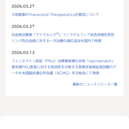
2026.03.27
大塚製薬のTranscend Therapeutics社買収について
2026.03.27
®
白血病治療薬「アイクルシグ
」フィラデルフィア染色体陽性急性
リンパ性白血病に対する一次治療の適応追加を国内で申請
2026.03.13
フェニルケトン尿症（PKU）治療薬候補化合物「repinatrabit」
青年期PKU患者に対する有効性を示唆する長期非盲検延長試験のデ
ータを米国臨床遺伝学会議（ACMG）年次総会にて発表
最新のニュースリリース一覧