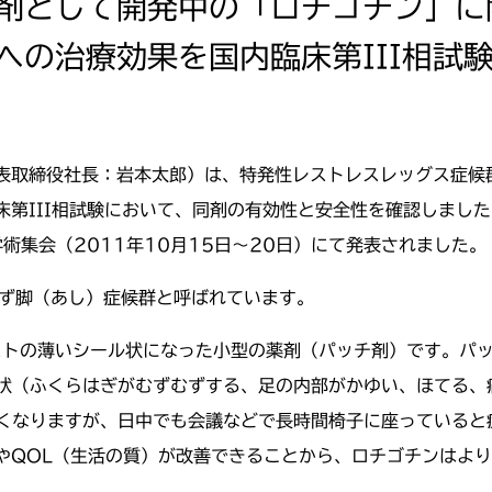
剤として開発中の「ロチゴチン」に
への治療効果を国内臨床第III相試
表取締役社長：岩本太郎）は、特発性レストレスレッグス症候群
床第III相試験において、同剤の有効性と安全性を確認しまし
定期学術集会（2011年10月15日～20日）にて発表されました。
； むずむず脚（あし）症候群と呼ばれています。
ストの薄いシール状になった小型の薬剤（パッチ剤）です。パッ
症状（ふくらはぎがむずむずする、足の内部がかゆい、ほてる、
強くなりますが、日中でも会議などで長時間椅子に座っていると
QOL（生活の質）が改善できることから、ロチゴチンはよりR