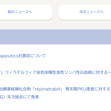
前のニュースへ
次のニュースへ
rapeutics社買収について
®
」フィラデルフィア染色体陽性急性リンパ性白血病に対する
療薬候補化合物「repinatrabit」 青年期PKU患者に
MG）年次総会にて発表