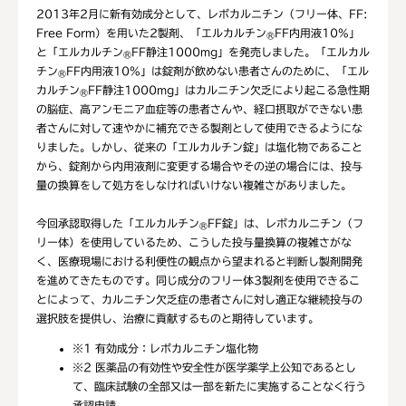
2013年2月に新有効成分として、レボカルニチン（フリー体、FF:
Free Form）を用いた2製剤、「エルカルチン
FF内用液10%」
®
と「エルカルチン
FF静注1000mg」を発売しました。「エルカル
®
チン
FF内用液10%」は錠剤が飲めない患者さんのために、「エル
®
カルチン
FF静注1000mg」はカルニチン欠乏により起こる急性期
®
の脳症、高アンモニア血症等の患者さんや、経口摂取ができない患
者さんに対して速やかに補充できる製剤として使用できるようにな
りました。しかし、従来の「エルカルチン錠」は塩化物であること
から、錠剤から内用液剤に変更する場合やその逆の場合には、投与
量の換算をして処方をしなければいけない複雑さがありました。
今回承認取得した「エルカルチン
FF錠」は、レボカルニチン（フ
®
リー体）を使用しているため、こうした投与量換算の複雑さがな
く、医療現場における利便性の観点から望まれると判断し製剤開発
を進めてきたものです。同じ成分のフリー体3製剤を使用できるこ
とによって、カルニチン欠乏症の患者さんに対し適正な継続投与の
選択肢を提供し、治療に貢献するものと期待しています。
※1
有効成分：レボカルニチン塩化物
※2
医薬品の有効性や安全性が医学薬学上公知であるとし
て、臨床試験の全部又は一部を新たに実施することなく行う
承認申請