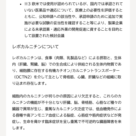
※3
欧米では使用が認められているが、国内では承認されて
いない医薬品や適応について、医療上の必要性を評価すると
ともに、公知申請への該当性や、承認申請のために追加で実
施が必要な試験の妥当性を確認すること等により、製薬企業
による未承認薬・適応外薬の開発促進に資することを目的と
して設置された検討会議
レボカルニチンについて
レボカルニチンは、食事（肉類、乳製品など）による摂取と、生体
内（肝臓、腎臓、脳）での生合成により供給される生体内物質であ
り、細胞膜に存在する有機カチオン/カルニチントランスポーター
（OCTN2）を介して主として骨格筋、心臓、肝臓などの組織に取
り込まれ存在します。
細胞内のカルニチンが何らかの原因により欠乏すると、これらのカ
ルニチンの機能が不十分となり肝臓、脳、骨格筋、心筋など種々の
臓器で異常が生じ、重篤なカルニチン欠乏症では、低血糖発作によ
る昏睡や高アンモニア血症による脳症、心筋症や筋肉症状などが発
症し、生命を脅かす臨床症状を呈し重篤で不可逆的な臓器障害を来
します。