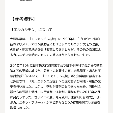
【参考資料】
「エルカルチン」について
大塚製薬は、「エルカルチン
錠」を1990年に「プロピオン酸血
®
症およびメチルマロン酸血症におけるレボカルニチン欠乏の改善」
の効能・効果で承認を受け販売してきましたが、その他の原因によ
るカルニチン欠乏症に対しての適応症がありませんでした。
2010年10月に日本先天代謝異常学会や日本小児科学会からの効能
追加等の要望に基づき、医療上の必要性の高い未承認薬・適応外薬
※3
検討会議
において、「エルカルチン
錠」が公知申請に該当する
®
と評価され、「カルニチン欠乏症」への適応および用法・用量の変
更を行いました。しかし、剤形が錠剤のみであったため、同検討会
議からの要請を受け、内用液剤、注射剤の開発を行い2013年2月
に発売しました。さらにこの度、内用液剤、注射剤と有効成分（レ
ボカルニチン・フリー体）が同じ新たな2つの錠剤を開発し承認を
取得しました。