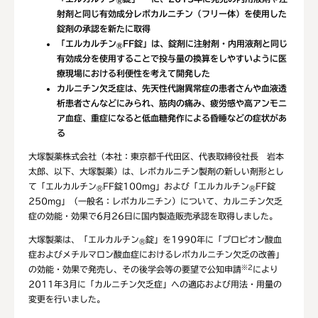
®
射剤と同じ有効成分レボカルニチン（フリー体）を使用した
錠剤の承認を新たに取得
「エルカルチン
FF錠」は、錠剤に注射剤・内用液剤と同じ
®
有効成分を使用することで投与量の換算をしやすいように医
療現場における利便性を考えて開発した
カルニチン欠乏症は、先天性代謝異常症の患者さんや血液透
析患者さんなどにみられ、筋肉の痛み、疲労感や高アンモニ
ア血症、重症になると低血糖発作による昏睡などの症状があ
る
大塚製薬株式会社（本社：東京都千代田区、代表取締役社長 岩本
太郎、以下、大塚製薬）は、レボカルニチン製剤の新しい剤形とし
て「エルカルチン
FF錠100mg」および「エルカルチン
FF錠
®
®
250mg」（一般名：レボカルニチン）について、カルニチン欠乏
症の効能・効果で6月26日に国内製造販売承認を取得しました。
大塚製薬は、「エルカルチン
錠」を1990年に「プロピオン酸血
®
症およびメチルマロン酸血症におけるレボカルニチン欠乏の改善」
※2
の効能・効果で発売し、その後学会等の要望で公知申請
により
2011年3月に「カルニチン欠乏症」への適応および用法・用量の
変更を行いました。