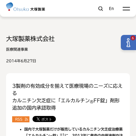
En
大塚製薬株式会社
6
医療関連事業
2014年6月27日
3製剤の有効成分を揃えて医療現場のニーズに応え
る
カルニチン欠乏症に「エルカルチン
FF錠」剤形
®
追加の国内承認取得
RSS
国内で大塚製薬だけが販売しているカルニチン欠乏症治療薬
※1
「エルカルチン
錠」
に、2013年に発売の内用液剤や注