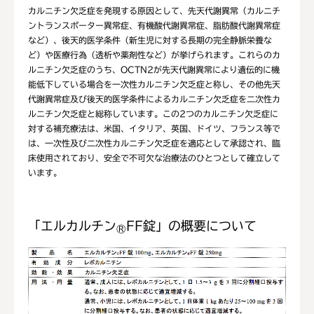
カルニチン欠乏症を発現する原因として、先天代謝異常（カルニチ
ントランスポーター異常症、有機酸代謝異常症、脂肪酸代謝異常症
など）、後天的医学条件（新生児に対する長期の完全静脈栄養な
ど）や医療行為（透析や薬剤性など）が挙げられます。これらのカ
ルニチン欠乏症のうち、OCTN2が先天代謝異常により遺伝的に機
能低下している場合を一次性カルニチン欠乏症と称し、その他先天
代謝異常症及び後天的医学条件によるカルニチン欠乏症を二次性カ
ルニチン欠乏症と総称しています。この2つのカルニチン欠乏症に
対する補充療法は、米国、イタリア、英国、ドイツ、フランス等で
は、一次性及び二次性カルニチン欠乏症を適応として承認され、臨
床使用されており、安全で不可欠な治療法のひとつとして確立して
います。
「エルカルチン
FF錠」の概要について
®