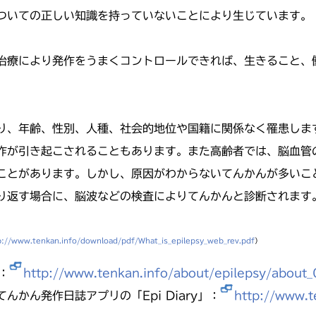
ついての正しい知識を持っていないことにより生じています。
治療により発作をうまくコントロールできれば、生きること、
。
り、年齢、性別、人種、社会的地位や国籍に関係なく罹患しま
作が引き起こされることもあります。また高齢者では、脳血管
ことがあります。しかし、原因がわからないてんかんが多いこ
り返す場合に、脳波などの検査によりてんかんと診断されます
p://www.tenkan.info/download/pdf/What_is_epilepsy_web_rev.pdf
）
：
http://www.tenkan.info/about/epilepsy/about_
かん発作日誌アプリの「Epi Diary」：
http://www.t