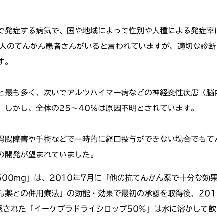
で発症する病気で、国や地域によって性別や人種による発症率に
万人のてんかん患者さんがいると言われていますが、適切な診断
す。
％と最も多く、次いでアルツハイマー病などの神経変性疾患（脳
。しかし、全体の25～40％は原因不明とされています。
胃腸障害や手術などで一時的に経口投与ができない場合でもて
の開発が望まれていました。
500mg」は、2010年7月に「他の抗てんかん薬で十分な
ん薬との併用療法」の効能・効果で最初の承認を取得後、201
承認された「イーケプラドライシロップ50%」は水に溶かして