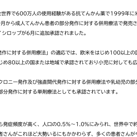
世界で600万人の使用経験がある抗てんかん薬で1999年に
年9月から成人てんかん患者の部分発作に対する併用療法で発売
イシロップが6月に追加承認されました。
分発作に対する併用療法」の適応では、欧米をはじめ100以上
じめ80以上の国または地域で承認されており小児に対しても
クロニー発作及び強直間代発作に対する併用療法や乳幼児の部
部分発作に対する単剤療法としても承認されています。
発症頻度が高く、人口の0.5%～1.0%にみられ、世界中で約
者さんがこれほど大勢いるにもかかわらず、多くの患者さんが