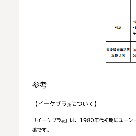
参考
【イーケプラ
について】
®
「イーケプラ
」は、1980年代初期にユー
®
薬です。