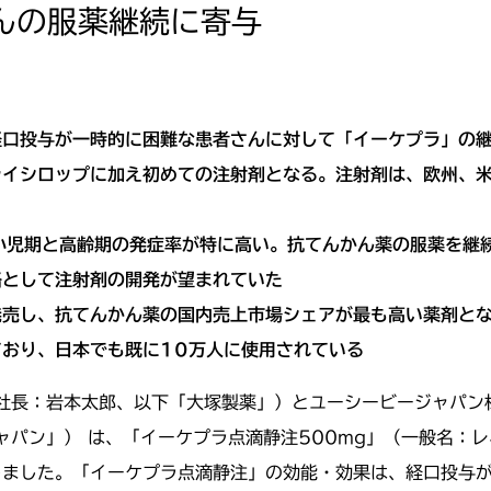
んの服薬継続に寄与
経口投与が一時的に困難な患者さんに対して「イーケプラ」の
イシロップに加え初めての注射剤となる。注射剤は、欧州、米
小児期と高齢期の発症率が特に高い。抗てんかん薬の服薬を継
路として注射剤の開発が望まれていた
発売し、抗てんかん薬の国内売上市場シェアが最も高い薬剤と
おり、日本でも既に10万人に使用されている
社長：岩本太郎、以下「大塚製薬」）とユーシービージャパン
ャパン」） は、「イーケプラ点滴静注500mg」（一般名：
しました。「イーケプラ点滴静注」の効能・効果は、経口投与