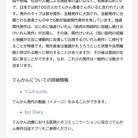
国や地域、性別や人種による発症率の違いはなく、有病率は約1%
で、日本では約100万人のてんかん患者さんがいると言われていま
す。発作のタイプは部分発作、全般発作に大別され、全般発作に分
類される患者さんの中で6割が強直間代発作を有しています。強直
間代発作は、はじめに強直けいれん（筋肉が持続的に収縮し続ける
けいれん発作）が出現し、その後、間代けいれん（短い筋肉の収縮
と弛緩が交互に律動的に反復して出現するけいれん発作）に移行す
ることが特徴です。発作直後は意識がもうろうとした状態や自然睡
眠と呼ばれる眠りに移行することがありますが、その後は普段の生
活に戻ることができます。なお、これらの発作は一般的には数分で
治まります。
てんかんについての詳細情報
てんかんinfo
てんかん発作の動画（イメージ）をみることができます。
Epi Diary
てんかん治療における医師とのコミュニケーションに役立つてんか
ん発作日誌アプリもご参照ください。