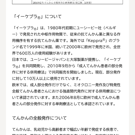
「イーケプラ
」について
®
「イーケプラ
」は、1980年代初期にユーシービー社（ベルギ
®
ー）で発見された中枢作用物質で、従来の抗てんかん薬と異なる作
®
用機序を有する抗てんかん薬です。海外では「Keppra
」のブラ
ンド名で1999年に米国、続いて2000年に欧州で発売され、全世
界で600万人の使用経験があります。
日本では、ユーシービージャパンと大塚製薬が提携し、「イーケプ
ラ
」を共同開発し、2010年9月から「成人てんかん患者の部分発
®
作に対する併用療法」で共同販売を開始しました。現在、部分発作
に対して10万人以上に使用されています。
欧米では、成人部分発作だけでなく、ミオクロニー発作及び特発性
全般てんかん患者さんにおける強直間代発作に対する併用療法につ
いて承認されています。また2006年8月に欧州で成人てんかん患
者さんの部分発作に対する単剤療法としても承認されています。
てんかんの全般発作について
てんかんは、乳幼児から高齢者まで幅広い年齢で発症する疾患で、