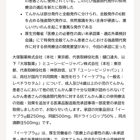
の患者さんに使用されている。このたび強直間代発作の併用
療法の適応を新たに取得した
てんかんは部分発作と全般発作に分けられ、全般発作の6割
を占める強直間代発作は、突然意識を失い全身が硬直し、激
しいけいれんを起こす重篤な発作である
厚生労働省「医療上の必要性の高い未承認薬・適応外薬検討
会議」にて特発性全般てんかん患者さんにおける強直間代発
作に対する併用療法の開発要望があり、今回の承認に至った
大塚製薬株式会社（本社：東京都、代表取締役社長：樋口達夫、以
下「大塚製薬」）とユーシービージャパン株式会社（本社：東京
都、代表取締役社長：神原政信、以下「ユーシービージャパン」）
は、両社が国内で共同開発・販売を行う「イーケプラ
（一般名：
®
レベチラセタム）」について、成人及び4歳以上の小児のてんかん
患者さんにおいて他の抗てんかん薬で十分な効果が認められないて
んかん患者さんの強直間代発作に対する抗てんかん薬との併用療法
の効能・効果を追加する医薬品製造販売承認事項一部変更の承認を
取得しましたので、お知らせいたします。承認の対象品目は「イー
ケプラ
錠250mg、同錠500mg、同ドライシロップ50% 、同点
®
滴静注500mg」です。
「イーケプラ
」は、厚生労働省の「医療上の必要性の高い未承認
®
薬・適応外薬検討会議」で、日本てんかん学会及び日本小児神経学