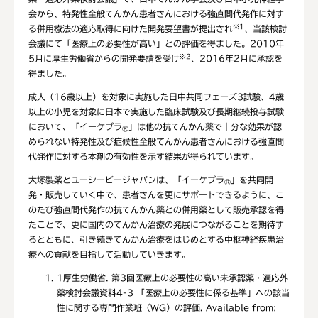
会から、特発性全般てんかん患者さんにおける強直間代発作に対す
※1
る併用療法の適応取得に向けた開発要望書が提出され
、当該検討
会議にて「医療上の必要性が高い」との評価を得ました。2010年
※2
5月に厚生労働省からの開発要請を受け
、2016年2月に承認を
得ました。
成人（16歳以上）を対象に実施した日中共同フェーズ3試験、4歳
以上の小児を対象に日本で実施した臨床試験及び長期継続投与試験
において、「イーケプラ
」は他の抗てんかん薬で十分な効果が認
®
められない特発性及び症候性全般てんかん患者さんにおける強直間
代発作に対する本剤の有効性を示す結果が得られています。
大塚製薬とユーシービージャパンは、「イーケプラ
」を共同開
®
発・販売していく中で、患者さんを更にサポートできるように、こ
のたび強直間代発作の抗てんかん薬との併用薬として販売承認を得
たことで、更に国内のてんかん治療の発展につながることを期待す
るとともに、引き続きてんかん治療をはじめとする中枢神経疾患治
療への貢献を目指して活動していきます。
1
厚生労働省. 第3回医療上の必要性の高い未承認薬・適応外
薬検討会議資料4-3 「医療上の必要性に係る基準」への該当
性に関する専門作業班（WG）の評価. Available from: