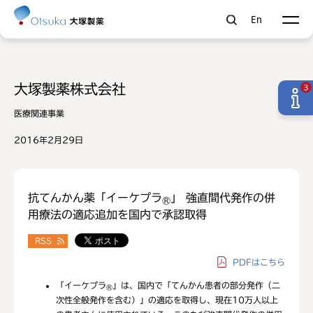
En
大塚製薬株式会社
3
医療関連事業
2016年2月29日
抗てんかん薬「イーケプラ
」 強直間代発作の併
®
用療法の適応追加を国内で承認取得
RSS
PDF
はこちら
「イーケプラ
」は、国内で「てんかん患者の部分発作（二
®
次性全般発作を含む）」の適応を取得し、現在10万人以上