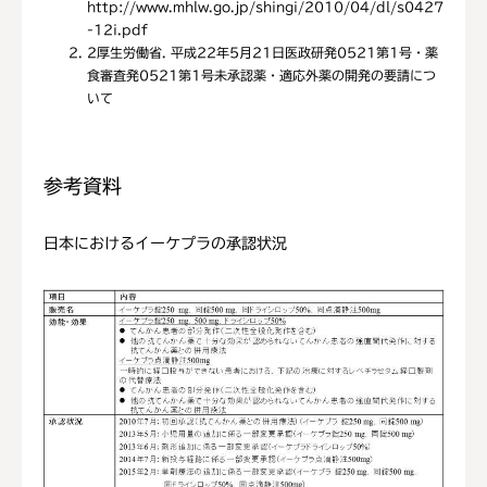
http://www.mhlw.go.jp/shingi/2010/04/dl/s0427
-12i.pdf
2
厚生労働省. 平成22年5月21日医政研発0521第1号・薬
食審査発0521第1号未承認薬・適応外薬の開発の要請につ
いて
参考資料
日本におけるイーケプラの承認状況