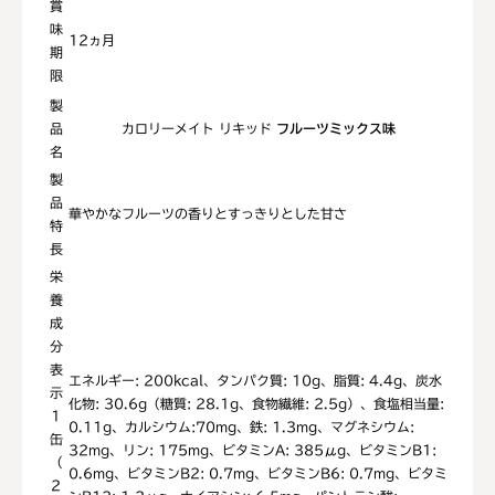
賞
味
12ヵ月
期
限
製
品
カロリーメイト リキッド
フルーツミックス味
名
製
品
華やかなフルーツの香りとすっきりとした甘さ
特
長
栄
養
成
分
表
エネルギー: 200kcal、タンパク質: 10g、脂質: 4.4g、炭水
示
化物: 30.6g（糖質: 28.1g、食物繊維: 2.5g）、食塩相当量:
1
0.11g、カルシウム:70mg、鉄: 1.3mg、マグネシウム:
缶
32mg、リン: 175mg、ビタミンA: 385μg、ビタミンB1:
（
0.6mg、ビタミンB2: 0.7mg、ビタミンB6: 0.7mg、ビタミ
2