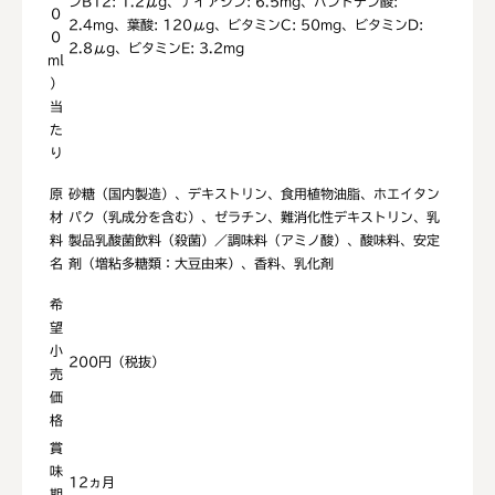
ンB12: 1.2μg、ナイアシン: 6.5mg、パントテン酸:
0
2.4mg、葉酸: 120μg、ビタミンC: 50mg、ビタミンD:
0
2.8μg、ビタミンE: 3.2mg
ml
）
当
た
り
原
砂糖（国内製造）、デキストリン、食用植物油脂、ホエイタン
材
パク（乳成分を含む）、ゼラチン、難消化性デキストリン、乳
料
製品乳酸菌飲料（殺菌）／調味料（アミノ酸）、酸味料、安定
名
剤（増粘多糖類：大豆由来）、香料、乳化剤
希
望
小
200円（税抜）
売
価
格
賞
味
12ヵ月
期