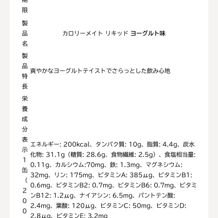
限
製
品
カロリーメイト リキッド
ヨーグルト味
名
製
品
爽やかなヨーグルトテイストでさらっとした飲み心地
特
長
栄
養
成
分
表
エネルギー: 200kcal、タンパク質: 10g、脂質: 4.4g、炭水
示
化物: 31.1g（糖質: 28.6g、食物繊維: 2.5g）、食塩相当量:
1
0.11g、カルシウム:70mg、鉄: 1.3mg、マグネシウム:
缶
32mg、リン: 175mg、ビタミンA: 385μg、ビタミンB1:
（
0.6mg、ビタミンB2: 0.7mg、ビタミンB6: 0.7mg、ビタミ
2
ンB12: 1.2μg、ナイアシン: 6.5mg、パントテン酸:
0
2.4mg、葉酸: 120μg、ビタミンC: 50mg、ビタミンD:
0
2.8μg、ビタミンE: 3.2mg