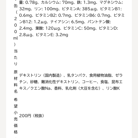
量: 0.78g、カルシウム: 70mg、鉄: 1.3mg、マグネシウム:
缶
32mg、リン: 100mg、ビタミンA: 385μg、ビタミンB1:
（
0.6mg、ビタミンB2: 0.7mg、ビタミンB6: 0.7mg、ビタミ
2
ンB12: 1.2μg、ナイアシン: 6.5mg、パントテン酸:
0
2.4mg、葉酸: 120μg、ビタミンC: 50mg、ビタミンD:
0
2.8μg、ビタミンE: 3.2mg
ml
）
当
た
り
原
デキストリン（国内製造）、乳タンパク、食用植物油脂、ゼラ
材
チン、砂糖、難消化性デキストリン、コーヒー、食塩、昆布エ
料
キス／クエン酸Na、香料、乳化剤（大豆を含む）、リン酸K
名
希
望
小
200円（税抜）
売
価
格