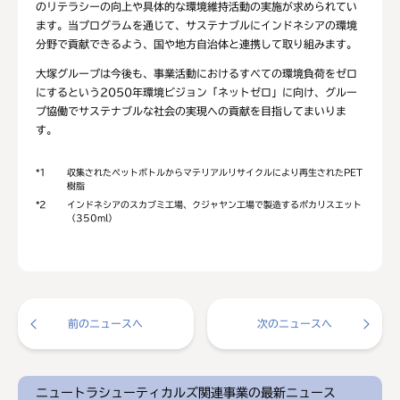
のリテラシーの向上や具体的な環境維持活動の実施が求められてい
ます。当プログラムを通じて、サステナブルにインドネシアの環境
分野で貢献できるよう、国や地方自治体と連携して取り組みます。
大塚グループは今後も、事業活動におけるすべての環境負荷をゼロ
にするという2050年環境ビジョン「ネットゼロ」に向け、グルー
プ協働でサステナブルな社会の実現への貢献を目指してまいりま
す。
*1
収集されたペットボトルからマテリアルリサイクルにより再生されたPET
樹脂
*2
インドネシアのスカブミ工場、クジャヤン工場で製造するポカリスエット
（350ml）
前のニュースへ
次のニュースへ
ニュートラシューティカルズ関連事業の最新ニュース