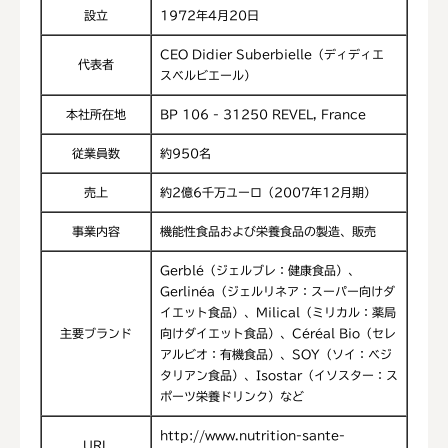
設立
1972年4月20日
CEO Didier Suberbielle（ディディエ
代表者
スベルビエール）
本社所在地
BP 106 - 31250 REVEL, France
従業員数
約950名
売上
約2億6千万ユーロ（2007年12月期）
事業内容
機能性食品および栄養食品の製造、販売
Gerblé（ジェルブレ：健康食品）、
Gerlinéa（ジェルリネア：スーパー向けダ
イエット食品）、Milical（ミリカル：薬局
主要ブランド
向けダイエット食品）、Céréal Bio（セレ
アルビオ：有機食品）、SOY（ソイ：ベジ
タリアン食品）、Isostar（イソスター：ス
ポーツ栄養ドリンク）など
http://www.nutrition-sante-
URL