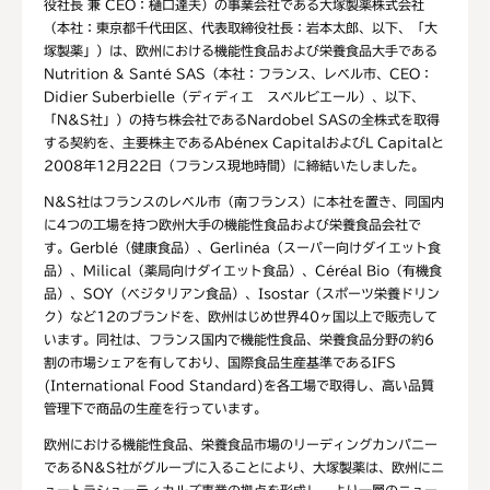
役社長 兼 CEO：樋口達夫）の事業会社である大塚製薬株式会社
（本社：東京都千代田区、代表取締役社長：岩本太郎、以下、「大
塚製薬」）は、欧州における機能性食品および栄養食品大手である
Nutrition & Santé SAS（本社：フランス、レベル市、CEO：
Didier Suberbielle（ディディエ スベルビエール）、以下、
「N&S社」）の持ち株会社であるNardobel SASの全株式を取得
する契約を、主要株主であるAbénex CapitalおよびL Capitalと
2008年12月22日（フランス現地時間）に締結いたしました。
N&S社はフランスのレベル市（南フランス）に本社を置き、同国内
に4つの工場を持つ欧州大手の機能性食品および栄養食品会社で
す。Gerblé（健康食品）、Gerlinéa（スーパー向けダイエット食
品）、Milical（薬局向けダイエット食品）、Céréal Bio（有機食
品）、SOY（ベジタリアン食品）、Isostar（スポーツ栄養ドリン
ク）など12のブランドを、欧州はじめ世界40ヶ国以上で販売して
います。同社は、フランス国内で機能性食品、栄養食品分野の約6
割の市場シェアを有しており、国際食品生産基準であるIFS
(International Food Standard)を各工場で取得し、高い品質
管理下で商品の生産を行っています。
欧州における機能性食品、栄養食品市場のリーディングカンパニー
であるN&S社がグループに入ることにより、大塚製薬は、欧州にニ