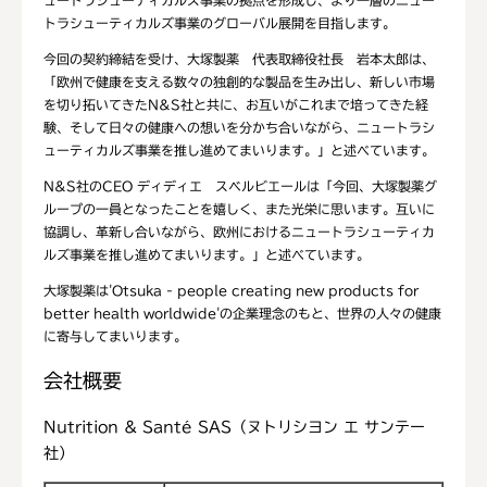
ュートラシューティカルズ事業の拠点を形成し、より一層のニュー
トラシューティカルズ事業のグローバル展開を目指します。
今回の契約締結を受け、大塚製薬 代表取締役社長 岩本太郎は、
「欧州で健康を支える数々の独創的な製品を生み出し、新しい市場
を切り拓いてきたN&S社と共に、お互いがこれまで培ってきた経
験、そして日々の健康への想いを分かち合いながら、ニュートラシ
ューティカルズ事業を推し進めてまいります。」と述べています。
N&S社のCEO ディディエ スベルビエールは「今回、大塚製薬グ
ループの一員となったことを嬉しく、また光栄に思います。互いに
協調し、革新し合いながら、欧州におけるニュートラシューティカ
ルズ事業を推し進めてまいります。」と述べています。
大塚製薬は'Otsuka - people creating new products for
better health worldwide'の企業理念のもと、世界の人々の健康
に寄与してまいります。
会社概要
Nutrition & Santé SAS（ヌトリシヨン エ サンテー
社）