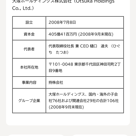
大塚ホールディングス株式会社（Otsuka Holdings
Co., Ltd.）
設立
2008年7月8日
資本金
405億41百万円 (2008年9月末現在)
代表取締役社長 兼 CEO 樋口 達夫 （ひぐ
代表者
ち たつお）
〒101-0048 東京都千代田区神田司町2丁
本社所在地
目9番地
事業内容
持株会社
大塚ホールディングス、国内・海外の子会
グループ企業
社76社および関連会社29社の合計106社
(2008年9月末現在)