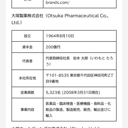
brands.com/
大塚製薬株式会社（Otsuka Pharmaceutical Co.,
Ltd.）
設立
1964年8月10日
資本金
200億円
代表取締役社長 岩本 太郎（いわもと たろ
代表者
う）
〒101-8535 東京都千代田区神田司町2丁
本社所在地
目9番地
従業員数
5,323名 (2008年3月31日現在)
医薬品・臨床検査・医療機器・食料品・化
事業内容
粧品の製造、製造販売、販売、輸出並びに
輸入