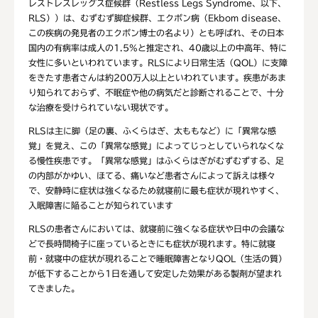
レストレスレッグス症候群（Restless Legs Syndrome、以下、
RLS））は、むずむず脚症候群、エクボン病（Ekbom disease、
この疾病の発見者のエクボン博士の名より）とも呼ばれ、その日本
国内の有病率は成人の1.5%と推定され、40歳以上の中高年、特に
女性に多いといわれています。RLSにより日常生活（QOL）に支障
をきたす患者さんは約200万人以上といわれています。疾患があま
り知られておらず、不眠症や他の病気だと診断されることで、十分
な治療を受けられていない現状です。
RLSは主に脚（足の裏、ふくらはぎ、太ももなど）に「異常な感
覚」を覚え、この「異常な感覚」によってじっとしていられなくな
る慢性疾患です。「異常な感覚」はふくらはぎがむずむずする、足
の内部がかゆい、ほてる、痛いなど患者さんによって訴えは様々
で、安静時に症状は強くなるため就寝前に最も症状が現れやすく、
入眠障害に陥ることが知られています
RLSの患者さんにおいては、就寝前に強くなる症状や日中の会議な
どで長時間椅子に座っているときにも症状が現れます。特に就寝
前・就寝中の症状が現れることで睡眠障害となりQOL（生活の質）
が低下することから1日を通して安定した効果がある製剤が望まれ
てきました。