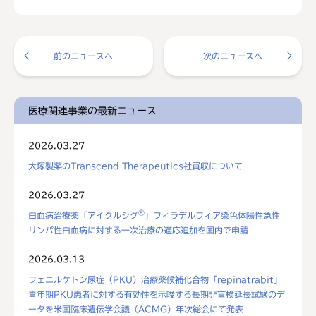
前のニュースへ
次のニュースへ
医療関連事業の最新ニュース
2026.03.27
大塚製薬のTranscend Therapeutics社買収について
2026.03.27
®
白血病治療薬「アイクルシグ
」フィラデルフィア染色体陽性急性
リンパ性白血病に対する一次治療の適応追加を国内で申請
2026.03.13
フェニルケトン尿症（PKU）治療薬候補化合物「repinatrabit」
青年期PKU患者に対する有効性を示唆する長期非盲検延長試験のデ
ータを米国臨床遺伝学会議（ACMG）年次総会にて発表