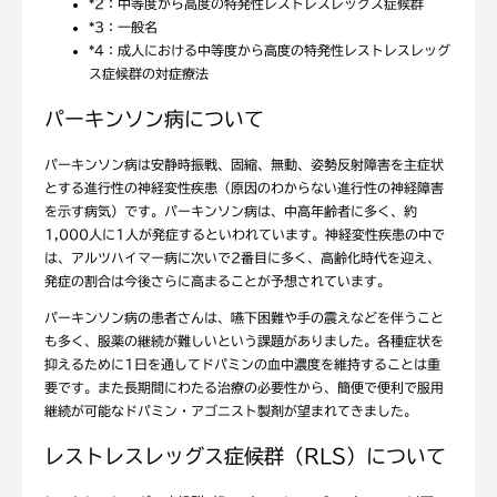
*2：
中等度から高度の特発性レストレスレッグス症候群
*3：
一般名
*4：
成人における中等度から高度の特発性レストレスレッグ
ス症候群の対症療法
パーキンソン病について
パーキンソン病は安静時振戦、固縮、無動、姿勢反射障害を主症状
とする進行性の神経変性疾患（原因のわからない進行性の神経障害
を示す病気）です。パーキンソン病は、中高年齢者に多く、約
1,000人に1人が発症するといわれています。神経変性疾患の中で
は、アルツハイマー病に次いで2番目に多く、高齢化時代を迎え、
発症の割合は今後さらに高まることが予想されています。
パーキンソン病の患者さんは、嚥下困難や手の震えなどを伴うこと
も多く、服薬の継続が難しいという課題がありました。各種症状を
抑えるために1日を通してドパミンの血中濃度を維持することは重
要です。また長期間にわたる治療の必要性から、簡便で便利で服用
継続が可能なドパミン・アゴニスト製剤が望まれてきました。
レストレスレッグス症候群（RLS）について