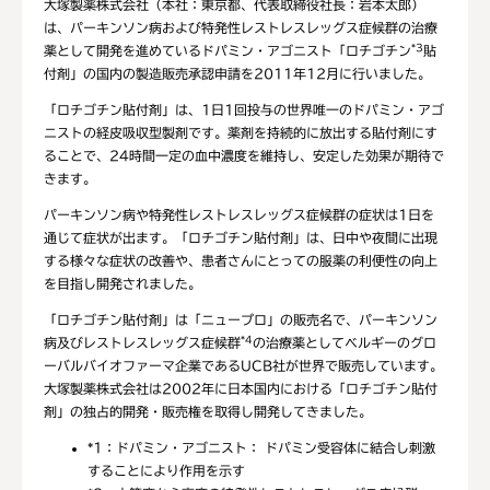
大塚製薬株式会社（本社：東京都、代表取締役社長：岩本太郎）
は、パーキンソン病および特発性レストレスレッグス症候群の治療
*3
薬として開発を進めているドパミン・アゴニスト「ロチゴチン
貼
付剤」の国内の製造販売承認申請を2011年12月に行いました。
「ロチゴチン貼付剤」は、1日1回投与の世界唯一のドパミン・アゴ
ニストの経皮吸収型製剤です。薬剤を持続的に放出する貼付剤にす
ることで、24時間一定の血中濃度を維持し、安定した効果が期待で
きます。
パーキンソン病や特発性レストレスレッグス症候群の症状は1日を
通じて症状が出ます。「ロチゴチン貼付剤」は、日中や夜間に出現
する様々な症状の改善や、患者さんにとっての服薬の利便性の向上
を目指し開発されました。
「ロチゴチン貼付剤」は「ニュープロ」の販売名で、パーキンソン
*4
病及びレストレスレッグス症候群
の治療薬としてベルギーのグロ
ーバルバイオファーマ企業であるUCB社が世界で販売しています。
大塚製薬株式会社は2002年に日本国内における「ロチゴチン貼付
剤」の独占的開発・販売権を取得し開発してきました。
*1：
ドパミン・アゴニスト： ドパミン受容体に結合し刺激
することにより作用を示す