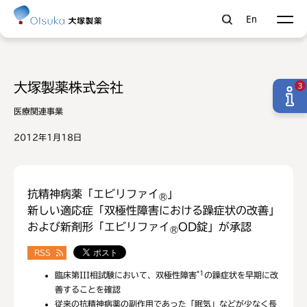
En
大塚製薬株式会社
3
医療関連事業
2012年1月18日
抗精神病薬「エビリファイ
」
®
新しい適応症「双極性障害における躁症状の改善」
および新剤形「エビリファイ
OD錠」が承認
®
RSS
*1
臨床第III相試験において、双極性障害
の躁症状を早期に改
善することを確認
従来の抗精神病薬の副作用であった「眠気」などが少なく長