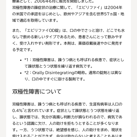
療薬として、2006年6月に販売を開始しました。
双極性障害の躁症状の治療に関して、「エビリファイ」は2004年
の米国での承認をはじめとし、欧州やアジアを含む世界57ヵ国・地
域で適応を取得しています。
また、「エビリファイOD錠」は、口の中でさっと溶け、どこでも水
なしで飲める新しいタイプであるため、患者さんにとって飲みやす
く、受け入れやすい剤形です。本剤は、薬価収載後速やかに発売す
る予定です。
*1：
双極性障害は、躁うつ病とも呼ばれる疾患で、症状とし
て躁状態とうつ状態を繰り返す病気です。
*2：
Orally Disintegratingの略称。通常の錠剤とは異な
り、口の中ですぐに溶ける製剤です。
双極性障害について
双極性障害は、躁うつ病とも呼ばれる疾患で、生涯有病率は人口の
*
0.4%
と言われています。症状として躁状態とうつ状態を繰り返
し、躁状態では、気分が高揚し判断力が損なわれるので、病気であ
るという認識に欠け、人の助けを拒もうとすることが多くなりま
す。一方、うつ状態では、絶望感を感じ、人の助けを求め、現状を
受け入れることができず、自分は助からないと考えることもありま