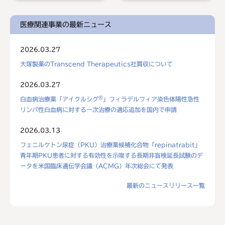
医療関連事業の最新ニュース
2026.03.27
大塚製薬のTranscend Therapeutics社買収について
2026.03.27
®
白血病治療薬「アイクルシグ
」フィラデルフィア染色体陽性急性
リンパ性白血病に対する一次治療の適応追加を国内で申請
2026.03.13
フェニルケトン尿症（PKU）治療薬候補化合物「repinatrabit」
青年期PKU患者に対する有効性を示唆する長期非盲検延長試験のデ
ータを米国臨床遺伝学会議（ACMG）年次総会にて発表
最新のニュースリリース一覧