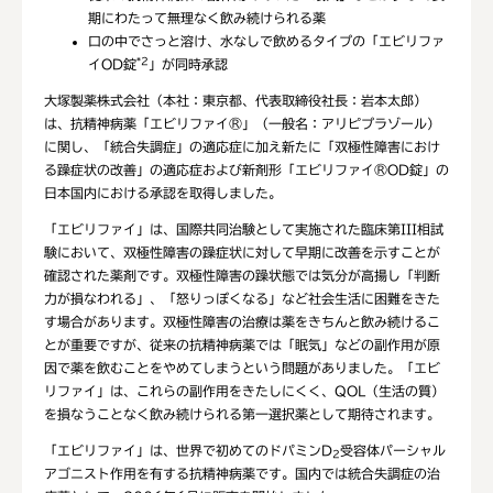
期にわたって無理なく飲み続けられる薬
口の中でさっと溶け、水なしで飲めるタイプの「エビリファ
*2
イOD錠
」が同時承認
大塚製薬株式会社（本社：東京都、代表取締役社長：岩本太郎）
は、抗精神病薬「エビリファイ®」（一般名：アリピプラゾール）
に関し、「統合失調症」の適応症に加え新たに「双極性障害におけ
る躁症状の改善」の適応症および新剤形「エビリファイ®OD錠」の
日本国内における承認を取得しました。
「エビリファイ」は、国際共同治験として実施された臨床第III相試
験において、双極性障害の躁症状に対して早期に改善を示すことが
確認された薬剤です。双極性障害の躁状態では気分が高揚し「判断
力が損なわれる」、「怒りっぽくなる」など社会生活に困難をきた
す場合があります。双極性障害の治療は薬をきちんと飲み続けるこ
とが重要ですが、従来の抗精神病薬では「眠気」などの副作用が原
因で薬を飲むことをやめてしまうという問題がありました。「エビ
リファイ」は、これらの副作用をきたしにくく、QOL（生活の質）
を損なうことなく飲み続けられる第一選択薬として期待されます。
「エビリファイ」は、世界で初めてのドパミンD
受容体パーシャル
2
アゴニスト作用を有する抗精神病薬です。国内では統合失調症の治