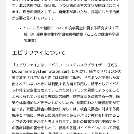
す。混合状態では、躁状態、うつ状態の両方の症状が同時に起こり
ます。疾患の特徴としては、再発率が高いため、長期にわたる治療
が必要と言われています。
*：
こころの健康についての疫学調査に関する研究より：平
成18年度厚生労働科学研究費補助金（こころの健康科学研
究事業）
エビリファイについて
「エビリファイ」は、ドパミン・システムスタビライザー（DSS：
Dopamine System Stabilizer）と呼ばれ、脳内でドパミンが大
量に放出されているときには抑制的に働き、ドパミンが少量しか放
出されていないときには刺激する方向で作用し、結果としてドパミ
ン神経を安定化させます。このためドパミンの異常によって起こる
と考えられている統合失調症の陽性、陰性症状を改善する一方、眠
気や体重増加などをきたしにくいため、長期にわたり継続服用が可
能です。双極性障害の躁症状に対しては、統合失調症に対する作用
機序と同様に、共通した薬理作用であるドパミン神経を抑制するこ
とでその作用を示すと考えられます。海外の豊富な使用実績や多く
の臨床試験の報告をもとに、世界の各種ガイドラインにおいて双極
性障害の躁症状の第一選択薬として推奨されている薬剤です。