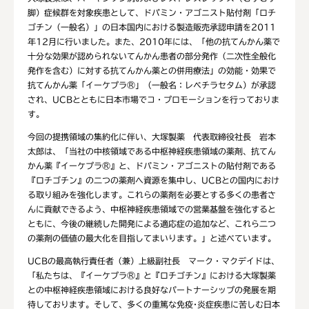
脚）症候群を対象疾患として、ドパミン・アゴニスト貼付剤「ロチ
ゴチン（一般名）」の日本国内における製造販売承認申請を2011
年12月に行いました。また、2010年には、「他の抗てんかん薬で
十分な効果が認められないてんかん患者の部分発作（二次性全般化
発作を含む）に対する抗てんかん薬との併用療法」の効能・効果で
抗てんかん薬「イーケプラ®」（一般名：レベチラセタム）が承認
され、UCBとともに日本市場でコ・プロモーションを行っておりま
す。
今回の提携領域の集約化に伴い、大塚製薬 代表取締役社長 岩本
太郎は、「当社の中核領域である中枢神経疾患領域の薬剤、抗てん
かん薬『イーケプラ®』と、ドパミン・アゴニストの貼付剤である
『ロチゴチン』の二つの薬剤へ資源を集中し、UCBとの国内におけ
る取り組みを強化します。これらの薬剤を必要とする多くの患者さ
んに貢献できるよう、中枢神経疾患領域での営業基盤を強化すると
ともに、今後の継続した開発による適応症の追加など、これら二つ
の薬剤の価値の最大化を目指してまいります。」と述べています。
UCBの最高執行責任者（兼）上級副社長 マーク・マクデイドは、
「私たちは、『イーケプラ®』と『ロチゴチン』における大塚製薬
との中枢神経疾患領域における良好なパートナーシップの発展を期
待しております。そして、多くの重篤な免疫･炎症疾患に苦しむ日本