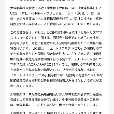
大塚製薬株式会社（本社：東京都千代田区、以下「大塚製薬」）と
UCB （本社：ベルギー・ブリュッセル、以下「UCB」） は、免
疫・炎症疾患領域における提携関係を終了し、両社の提携を中枢神
経疾患領域に集約することに合意しましたので、お知らせします。
この合意を受け、両社は、UCBの抗TNF-α抗体「セルトリズマブ
ペゴル（一般名）」に関する共同開発・販促契約を終了しますが、
契約終了後も、両社で合意された十分な移行期間をもって業務の移
管を行います。 UCBは、「セルトリズマブ ペゴル」の関節リウマ
チを対象疾患とした開発に引き続き注力し、2012年の第1四半期
中に同剤の製造販売承認申請を行う予定です。2011年の米国リウ
*1
マチ学会議（ACR/ARHP2011
）では、関節リウマチ患者さん
を対象とした臨床試験の結果として、プラセボ投与群に比較し、
「セルトリズマブ ペゴル」投与群では、統計的に有意かつ明らかな
関節破壊の進展抑制及び身体機能の改善がみられたという結果が発
表されています。
大塚製薬は、中枢神経疾患領域及びがん領域を医薬品事業の最重点
領域として事業展開を進めています。中枢神経疾患領域への集約
は、大塚製薬のこの方針に基づき、両社で合意されたものです。
大塚製薬は、パーキンソン病およびレストレスレッグス（むずむず