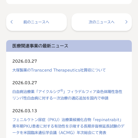
前のニュースへ
次のニュースへ
医療関連事業の最新ニュース
2026.03.27
大塚製薬のTranscend Therapeutics社買収について
2026.03.27
®
白血病治療薬「アイクルシグ
」フィラデルフィア染色体陽性急性
リンパ性白血病に対する一次治療の適応追加を国内で申請
2026.03.13
フェニルケトン尿症（PKU）治療薬候補化合物「repinatrabit」
青年期PKU患者に対する有効性を示唆する長期非盲検延長試験のデ
ータを米国臨床遺伝学会議（ACMG）年次総会にて発表