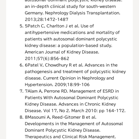
an in-depth clinical study for south-western
Germany. Nephrology Dialysis Transplantation.
2013;28:1472-1487
5
Patch C, Charlton J et al. Use of
antihypertensive medications and mortality of
patients with autosomal dominant polycystic
kidney disease: a population-based study.
American Journal of Kidney Disease.
2011;57(6):856-862
6
Patel V, Chowdhury R et al. Advances in the
pathogenesis and treatment of polycystic kidney
disease. Current Opinion in Nephrology and
Hypertension. 2009;18:99-106
7
Alam A, Perrone RD. Management of ESRD in
Patients With Autosomal Dominant Polycystic
Kidney Disease. Advances in Chronic Kidney
Disease. Vol 17, No 2. March 2010: pp 164-172.
8
Masoumi A, Reed-Gitomer B et al.
Developments in the Management of Autosomal
Dominant Polycystic Kidney Disease.
Therapeutics and Clinical Risk Management.