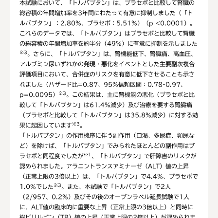
本試験において、「トルバプタン」は、プラセボと比較して腎臓の
総容積の年間増加率を3年間にわたって有意に抑制しました（「ト
ルバプタン」：2.80%、プラセボ：5.51%）（p <0.0001）。
これらのデータでは、「トルバプタン」はプラセボと比較して腎臓
の総容積の年間増加率を約半分（49%）に有意に抑制を示しました
※3
。さらに、「トルバプタン」は、腎機能低下、腎臓痛、高血圧、
アルブミン尿いずれかの発現・悪化をイベントとした主要副次複合
評価項目において、合併症のリスクを有意に低下させることも示さ
れました（ハザード比=0.87、95%信頼区間：0.78-0.97、
※3
p=0.0095）
。この結果は、主に腎機能の悪化（プラセボと比
較して「トルバプタン」は61.4%減少）及び治療を要する腎臓痛
（プラセボと比較して「トルバプタン」は35.8%減少）に対する効
※3
果に起因しています
。
「トルバプタン」の作用機序に伴う副作用（口渇、多尿症、頻尿な
ど）を除けば、「トルバプタン」でみられたほとんどの副作用はプ
※1
ラセボと同程度でしたが
、「トルバプタン」で肝障害のリスクが
認められました。アラニントランスアミナーゼ（ALT）値の上昇
（正常上限の3倍以上）は、「トルバプタン」で4.4%、プラセボで
※3
1.0%でした
。また、本試験で「トルバプタン」で2人
（2/957、0.2%）及びその後のオープンラベル延長試験で1人
に、ALT値の臨床的に重要な上昇（正常上限の3倍以上）と同時に
総ビリルビン（TB）値の上昇（正常上限の2倍以上）が認められま