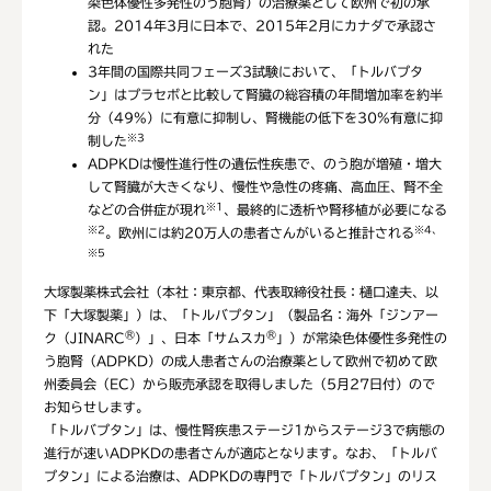
染色体優性多発性のう胞腎）の治療薬として欧州で初の承
認。2014年3月に日本で、2015年2月にカナダで承認さ
れた
3年間の国際共同フェーズ3試験において、「トルバプタ
ン」はプラセボと比較して腎臓の総容積の年間増加率を約半
分（49%）に有意に抑制し、腎機能の低下を30%有意に抑
※3
制した
ADPKDは慢性進行性の遺伝性疾患で、のう胞が増殖・増大
して腎臓が大きくなり、慢性や急性の疼痛、高血圧、腎不全
※1
などの合併症が現れ
、最終的に透析や腎移植が必要になる
※2
※4､
。欧州には約20万人の患者さんがいると推計される
※5
大塚製薬株式会社（本社：東京都、代表取締役社長：樋口達夫、以
下「大塚製薬」）は、「トルバプタン」（製品名：海外「ジンアー
®
®
ク（JINARC
）」、日本「サムスカ
」）が常染色体優性多発性の
う胞腎（ADPKD）の成人患者さんの治療薬として欧州で初めて欧
州委員会（EC）から販売承認を取得しました（5月27日付）ので
お知らせします。
「トルバプタン」は、慢性腎疾患ステージ1からステージ3で病態の
進行が速いADPKDの患者さんが適応となります。なお、「トルバ
プタン」による治療は、ADPKDの専門で「トルバプタン」のリス