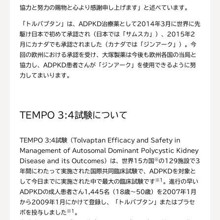
協力と努力の賜物と心より感謝申し上げます」と述べています。
「トルバプタン」は、ADPKD治療薬として2014年3月に世界に先
駆け日本で初めて承認され（日本では「サムスカ」）、2015年2
月にカナダでも承認されました（カナダでは「ジンアーク」）。今
回の欧州における承認を受け、大塚製薬は今後も欧州各国の当局と
協力し、ADPKD患者さんが「ジンアーク」を使用できるように努
力してまいります。
TEMPO 3:4試験について
TEMPO 3:4試験（Tolvaptan Efficacy and Safety in
Management of Autosomal Dominant Polycystic Kidney
※
Disease and its Outcomes）は、世界15カ国
の129施設で3
年間にわたって実施された国際共同臨床試験で、ADPKDを対象と
※1
して今日までに実施された中で最大の臨床試験です
。進行の早い
ADPKDの成人患者さん1,445名（18歳～50歳）を2007年1月
から2009年1月にかけて登録し、「トルバプタン」またはプラセ
※1
ボを投与しました
。