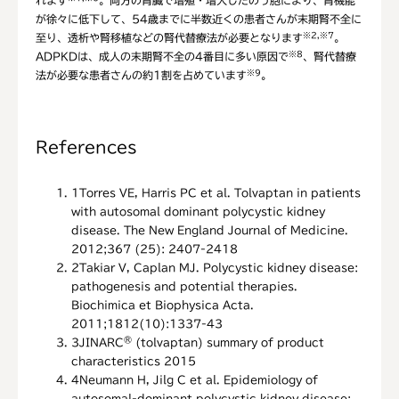
れます
。両方の腎臓で増殖・増大したのう胞により、腎機能
が徐々に低下して、54歳までに半数近くの患者さんが末期腎不全に
※2,※7
至り、透析や腎移植などの腎代替療法が必要となります
。
※8
ADPKDは、成人の末期腎不全の4番目に多い原因で
、腎代替療
※9
法が必要な患者さんの約1割を占めています
。
References
1
Torres VE, Harris PC et al. Tolvaptan in patients
with autosomal dominant polycystic kidney
disease. The New England Journal of Medicine.
2012;367 (25): 2407-2418
2
Takiar V, Caplan MJ. Polycystic kidney disease:
pathogenesis and potential therapies.
Biochimica et Biophysica Acta.
2011;1812(10):1337-43
®
3
JINARC
(tolvaptan) summary of product
characteristics 2015
4
Neumann H, Jilg C et al. Epidemiology of
autosomal-dominant polycystic kidney disease: