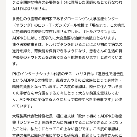
クと定期的な検査の必要性を十分に理解した医師のもとで行なわれ
なければなりません。
多発性のう胞腎の専門家であるグローニンゲン大学医療センター
（オランダ）のロン・T・ガンズブール教授は「現在まで、この病気
に特異的な治療法は存在しませんでした。『トルバプタン』は、
ADPKDに対して医学的に大変重要な治療の突破口となります。
我々医療従事者は、トルバプタンを用いることにより初めて病気の
進行を抑え、腎機能を保持できるようになり、患者さんの生活の質
や長期のアウトカムを改善できる可能性もあります」と述べていま
す。
PKDインターナショナル代表のテス・ハリス氏は「進行性で遺伝性
というADPKDの性質は、患者さんやそのご家族にとって身体的・
精神的負担となっています。この度の承認は、欧州に住んでいる多
くの患者さんや介護をする方々にとって大きな前進を意味してお
り、ADPKDに関係する人々にとって歓迎すべき出来事です」と述
べています。
大塚製薬代表取締役社長 樋口達夫は「欧州で初めてADPKD治療
薬『ジンアーク』を患者さんにお届けすることができるようになっ
たことは、私たちにとってこの上ない喜びです。この度の承認は、
本剤の発見と臨床開発に関わった研究者、医師そして患者さんのご