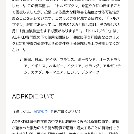
※3
した
。この異常値は、「トルバプタン」を速やかに中断すること
で回復しましたが、投薬による重大な肝障害を発症させる可能性が
あることを示しています。このリスクを軽減する目的で、「トルバ
プタン」服用にあたっては、最初の18カ月間は毎月、その後は3カ
※3
月に1度血液検査をする必要があります
。「トルバプタン」は、
ADPKD専門医の下で使用を開始し、治療に伴う肝障害などのリス
クと定期検査の必要性とその要件を十分理解した上で使用してくだ
※3
さい
。
米国、日本、ドイツ、フランス、ポーランド、オーストラリ
ア、イギリス、ベルギー、イタリア、オランダ、アルゼンチ
ン、カナダ、ルーマニア、ロシア、デンマーク
ADPKDについて
（詳しくは、
ADPKD.JP
をご覧ください）
ADPKDは遺伝性疾患の中でも比較的多くみられる腎疾患で、液体
が詰まった複数ののう胞が腎臓で増殖・増大することに特徴付けら
※1,※6