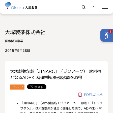
En
大塚製薬株式会社
3
医療関連事業
2015年5月28日
大塚製薬創製「JINARC」（ジンアーク） 欧州初
となるADPKD治療薬の販売承認を取得
RSS
PDF
はこちら
「JINARC」（海外製品名：ジンアーク、一般名：「トルバ
プタン」）は大塚製薬が独自に開発した薬で、ADPKD（常