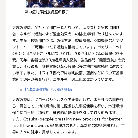
熱中症対策出張講座の様子
大塚製薬は、全社・全部門一丸となって、低炭素社会実現に向け、
省エネルギー活動および温室効果ガスの排出抑制に取り組んでいま
す。生産・技術部門では、製造方法、製造機器、空調機器などでソ
フト・ハード両面にわたる活動を継続しています。ポカリスエット
の500mlペットボトルについては、2007年に30%の軽量化を実
現。同年、容器包装3R推進環境大臣賞・製品部門「最優秀賞」を受
賞し、その後も、各種容器包装の軽量化等の検討を継続的に進めて
います。また、オフィス部門では照明設備、空調などについて各事
業所で運用改善を行い、エネルギー適正化をはかっています。
地球温暖化防止への取り組み
大塚製薬は、グローバルヘルスケア企業として、また社会の責任あ
る一員として、地球環境に常に配慮した事業活動を行い、地球環境
保全に自主的、積極的、継続的に創造性を持って取り組みます。
また、Otsuka-people creating new products for better
health worldwideの企業理念のもと、革新的な製品を開発し、世
界の人々の健康に貢献してまいります。