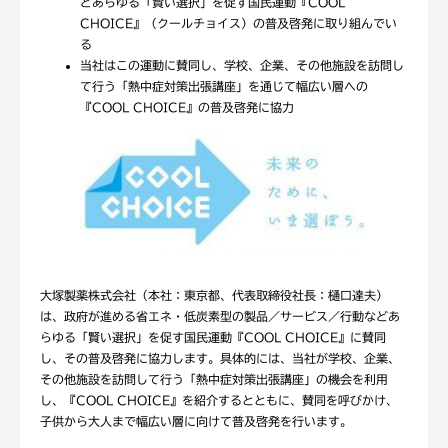
どあらゆる「賢い選択」を促す国民運動『COOL
CHOICE』（クールチョイス）の普及啓発に取り組んでい
る
当社はこの運動に賛同し、学校、企業、その他施設を訪問し
て行う「熱中症対策出張講座」を通じて幅広い層への
『COOL CHOICE』の普及啓発に協力
大塚製薬株式会社（本社：東京都、代表取締役社長：樋口達夫）
は、政府が進める省エネ・低炭素型の製品／サービス／行動などあ
らゆる「賢い選択」を促す国民運動『COOL CHOICE』に賛同
し、その普及啓発に協力します。具体的には、当社が学校、企業、
その他施設を訪問して行う「熱中症対策出張講座」の機会を利用
し、『COOL CHOICE』を紹介するとともに、賛同を呼びかけ、
子供から大人まで幅広い層に向けて普及啓発を行います。