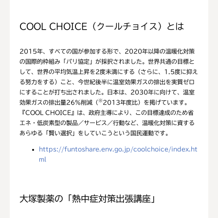
COOL CHOICE（クールチョイス）とは
2015年、すべての国が参加する形で、2020年以降の温暖化対策
の国際的枠組み「パリ協定」が採択されました。世界共通の目標と
して、世界の平均気温上昇を2度未満にする（さらに、1.5度に抑え
る努力をする）こと、今世紀後半に温室効果ガスの排出を実質ゼロ
にすることが打ち出されました。日本は、2030年に向けて、温室
※
効果ガスの排出量26%削減（
2013年度比）を掲げています。
『COOL CHOICE』は、政府主導により、この目標達成のため省
エネ・低炭素型の製品／サービス／行動など、温暖化対策に資する
あらゆる「賢い選択」をしていこうという国民運動です。
https://funtoshare.env.go.jp/coolchoice/index.ht
ml
大塚製薬の「熱中症対策出張講座」