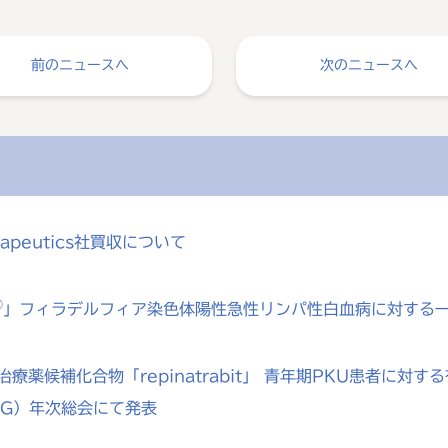
前のニュースへ
次のニュースへ
rapeutics社買収について
®
」フィラデルフィア染色体陽性急性リンパ性白血病に対する
療薬候補化合物「repinatrabit」 青年期PKU患者に
MG）年次総会にて発表