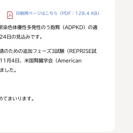
印刷用ページ
はこちら
（PDF：128.4 KB）
染色体優性多発性のう胞腎（ADPKD）の適
24日の見込みです。
のための追加フェーズ3試験（REPRISE試
月4日、米国腎臓学会（American
れました。
めてまいります。