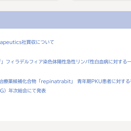
rapeutics社買収について
®
」フィラデルフィア染色体陽性急性リンパ性白血病に対する
療薬候補化合物「repinatrabit」 青年期PKU患者に
MG）年次総会にて発表