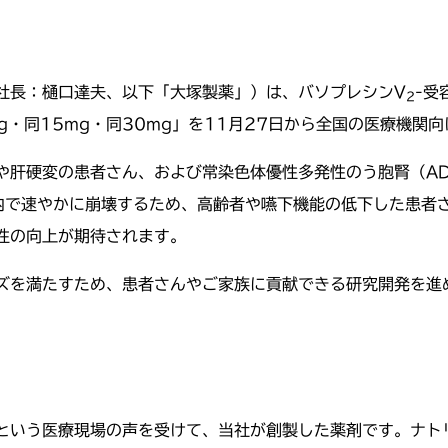
社長：樋口達夫、以下「大塚製薬」）は、バソプレシンV
-受
2
mg・同15mg・同30mg」を11月27日から全国の医療機関
や肝硬変の患者さん、および常染色体優性多発性のう胞腎（AD
内で速やかに崩壊するため、高齢者や嚥下機能の低下した患者
性の向上が期待されます。
ズを満たすため、患者さんやご家族に貢献できる研究開発を進
という医療現場の声を受けて、当社が創製した薬剤です。ナト