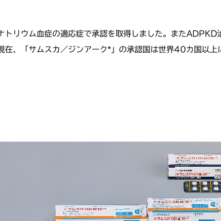
ナトリウム血症の適応症で承認を取得しました。またADPKD
現在、「サムスカ／ジンアーク*」の承認国は世界40カ国以上