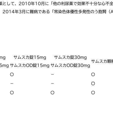
として、2010年10月に「他の利尿薬で効果不十分な心不全
2014年3月に難病である「常染色体優性多発性のう胞腎（A
mg
サムスカ錠15mg
サムスカ錠30mg
サムスカ顆
5mg
サムスカOD錠15mg
サムスカOD錠30mg
〇
－
〇
－
－
〇
〇
〇
〇