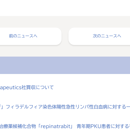
前のニュースへ
次のニュースへ
rapeutics社買収について
®
」フィラデルフィア染色体陽性急性リンパ性白血病に対する
療薬候補化合物「repinatrabit」 青年期PKU患者に