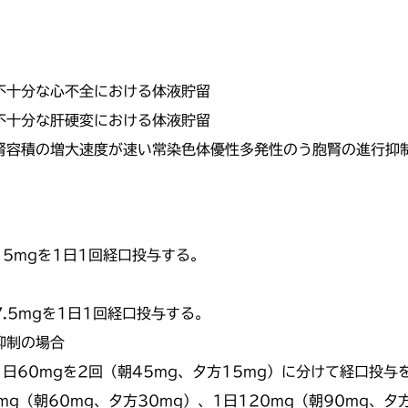
不十分な心不全における体液貯留
不十分な肝硬変における体液貯留
腎容積の増大速度が速い常染色体優性多発性のう胞腎の進行抑
5mgを1日1回経口投与する。
.5mgを1日1回経口投与する。
抑制の場合
日60mgを2回（朝45mg、夕方15mg）に分けて経口投与
g（朝60mg、夕方30mg）、1日120mg（朝90mg、