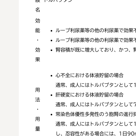
名
効
能
ループ利尿薬等の他の利尿薬で効果
・
ループ利尿薬等の他の利尿薬で効果
効
腎容積が既に増大しており、かつ、
果
心不全における体液貯留の場合
通常、成人にはトルバプタンとして1
用
肝硬変における体液貯留の場合
法
通常、成人にはトルバプタンとして7
・
常染色体優性多発性のう胞腎の進行
用
通常、成人にはトルバプタンとして1
量
し、忍容性がある場合には、1日90m