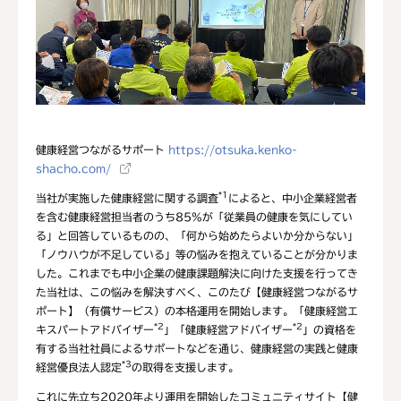
健康経営つながるサポート
https://otsuka.kenko-
shacho.com/
*1
当社が実施した健康経営に関する調査
によると、中小企業経営者
を含む健康経営担当者のうち85%が「従業員の健康を気にしてい
る」と回答しているものの、「何から始めたらよいか分からない」
「ノウハウが不足している」等の悩みを抱えていることが分かりま
した。これまでも中小企業の健康課題解決に向けた支援を行ってき
た当社は、この悩みを解決すべく、このたび【健康経営つながるサ
ポート】（有償サービス）の本格運用を開始します。「健康経営エ
*2
*2
キスパートアドバイザー
」「健康経営アドバイザー
」の資格を
有する当社社員によるサポートなどを通じ、健康経営の実践と健康
*3
経営優良法人認定
の取得を支援します。
これに先立ち2020年より運用を開始したコミュニティサイト【健