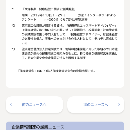
*1
「大塚製薬 健康経営に関する意識調査」
期間：2019年11月21～27日 方法：インターネットによる
アンケート n=200名 うち70%が経営者層
*2
東京商工会議所が認定する資格。「健康経営エキスパートアドバイザー」
は健康経営に取り組む中小企業に対して課題抽出・改善提案・計画策定等
の実践支援を担う専門人材として、「健康経営アドバイザー」は健康経営
の必要性を伝え、実施へのきっかけを作る人材として、それぞれ育成して
いる
*3
健康経営優良法人認定制度とは、地域の健康課題に即した取組みや日本健
康会議が進める健康増進の取組みをもとに、特に優良な健康経営を実践し
ている大企業や中小企業等の法人を顕彰する制度
「健康経営®」はNPO法人健康経営研究会の登録商標です。
前のニュースへ
次のニュースへ
企業情報関連の最新ニュース