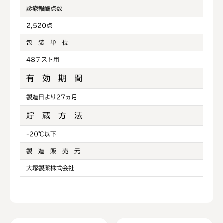
診療報酬点数
2,520点
包 装 単 位
48テスト用
有 効 期 間
製造日より27ヵ月
貯 蔵 方 法
-20℃以下
製 造 販 売 元
大塚製薬株式会社