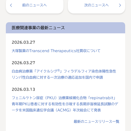
前のニュースへ
次のニュースへ
医療関連事業の最新ニュース
2026.03.27
大塚製薬のTranscend Therapeutics社買収について
2026.03.27
®
白血病治療薬「アイクルシグ
」フィラデルフィア染色体陽性急性
リンパ性白血病に対する一次治療の適応追加を国内で申請
2026.03.13
フェニルケトン尿症（PKU）治療薬候補化合物「repinatrabit」
青年期PKU患者に対する有効性を示唆する長期非盲検延長試験のデ
ータを米国臨床遺伝学会議（ACMG）年次総会にて発表
最新のニュースリリース一覧