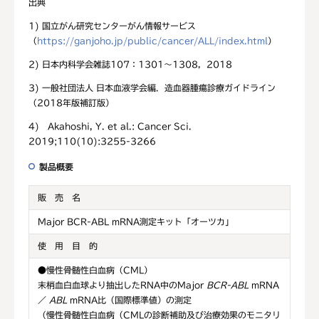
出典
1) 国立がん研究センターがん情報サービス
（
https://ganjoho.jp/public/cancer/ALL/index.html
）
2) 日本内科学会雑誌107：1301～1308，2018
3) 一般社団法人 日本血液学会編．造血器腫瘍診療ガイドライン
（2018年版補訂版）
4) Akahoshi, Y. et al.: Cancer Sci.
2019;110(10):3255-3266
製品概要
販 売 名
Major BCR-ABL mRNA測定キット「オーツカ」
使 用 目 的
●慢性骨髄性白血病（CML）
末梢血白血球より抽出したRNA中のMajor
BCR-ABL
mRNA
／
ABL
mRNA比（国際標準値）の測定
（慢性骨髄性白血病（CMLの診断補助及び治療効果のモニタリ