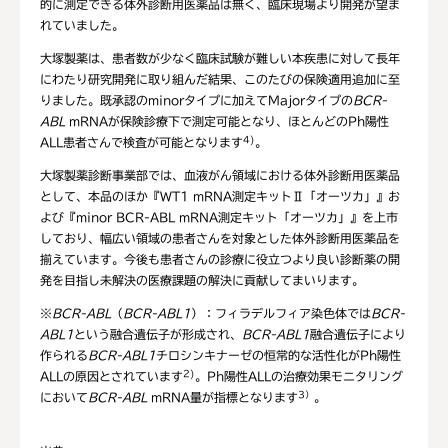
的に測定できる体外診断用医薬品は無く、臨床現場より開発が望ま
れていました。
大塚製薬は、患者数が少なく臨床試験が難しい本疾患に対して長年
にわたり研究開発に取り組んだ結果、このたびの保険適用追加に至
りました。既承認のminorタイプに加えてMajorタイプの
BCR-
ABL
mRNAが保険診療下で測定可能となり、ほとんどのPh陽性
4)
ALL患者さんで検査が可能となります
。
大塚製薬診断事業部では、血液がん領域における体外診断用医薬品
として、本品のほか『WT1 mRNA測定キットⅡ「オーツカ」』お
よび『minor BCR-ABL mRNA測定キット「オーツカ」』を上市
しており、幅広い領域の患者さんを対象とした体外診断用医薬品を
揃えています。今後も患者さんの診療に役立つより良い診断薬の開
発を目指し未解決の医療課題の解決に貢献してまいります。
※
BCR-ABL
（
BCR-ABL1
）：フィラデルフィア染色体では
BCR-
ABL1
という融合遺伝子が形成され、
BCR-ABL1
融合遺伝子により
作られる
BCR-ABL1
チロシンキナーゼの恒常的な活性化がPh陽性
2)
ALLの原因とされています
。Ph陽性ALLの治療効果モニタリング
3
）
において
BCR-ABL
mRNA量が指標となります
。