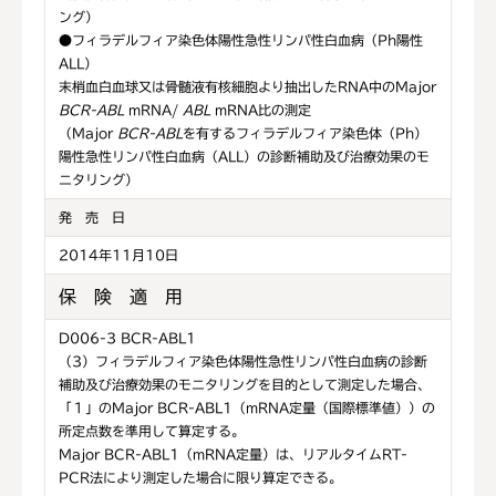
ング）
●フィラデルフィア染色体陽性急性リンパ性白血病（Ph陽性
ALL）
末梢血白血球又は骨髄液有核細胞より抽出したRNA中のMajor
BCR-ABL
mRNA/
ABL
mRNA比の測定
（Major
BCR-ABL
を有するフィラデルフィア染色体（Ph）
陽性急性リンパ性白血病（ALL）の診断補助及び治療効果のモ
ニタリング）
発 売 日
2014年11月10日
保 険 適 用
D006-3 BCR-ABL1
（3）フィラデルフィア染色体陽性急性リンパ性白血病の診断
補助及び治療効果のモニタリングを目的として測定した場合、
「１」のMajor BCR-ABL1（mRNA定量（国際標準値））の
所定点数を準用して算定する。
Major BCR-ABL1（mRNA定量）は、リアルタイムRT-
PCR法により測定した場合に限り算定できる。