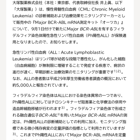
大塚製薬株式会社（本社：東京都、代表取締役社長 井上眞、以下
「大塚製薬」）は、慢性骨髄性白血病（CML: Chronic Myeloid
Leukemia）の診断補助および治療効果モニタリングマーカーとし
て販売中の『Major BCR-ABL mRNA測定キット「オーツカ」』
について、9月1日付けで新たにMajor
BCR-ABL
を有するフィラ
デルフィア染色体陽性急性リンパ性白血病（Ph陽性ALL）が保険適
用となりましたので、お知らせします。
急性リンパ性白血病（ALL：Acute Lymphoblastic
Leukemia）はリンパ球が幼若な段階で悪性化し、がん化した細胞
（白血病細胞）が無制限に増殖することで発症する疾患で、病状の
1)2)
進行が速く、早期診断と治療効果のモニタリングが重要です
。
なお、ALLの患者数は平成29年厚生労働省患者調査の概況において
約5,000人と報告されています。
フィラデルフィア染色体はALLにおける染色体異常の一つであり、
Ph陽性ALLに対してはチロシンキナーゼ阻害薬と化学療法の併用や
3
）
造血幹細胞移植が行われます
。フィラデルフィア染色体で形成さ
※
れる融合遺伝子
BCR-ABL
を用いたMajor
BCR-ABL
mRNAの測
定は、Ph陽性ALLの診断補助としての利用に加え、モニタリング指
標である微小残存病変の定量評価の指標として利用されていますが
3)
、これまでPh陽性ALLにおいてMajor BCR-ABL mRNAを定量