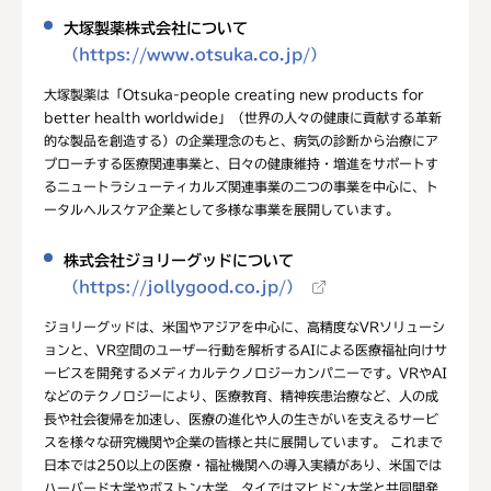
大塚製薬株式会社について
（https://www.otsuka.co.jp/）
大塚製薬は「Otsuka-people creating new products for
better health worldwide」（世界の人々の健康に貢献する革新
的な製品を創造する）の企業理念のもと、病気の診断から治療にア
プローチする医療関連事業と、日々の健康維持・増進をサポートす
るニュートラシューティカルズ関連事業の二つの事業を中心に、ト
ータルヘルスケア企業として多様な事業を展開しています。
株式会社ジョリーグッドについて
（https://jollygood.co.jp/）
ジョリーグッドは、米国やアジアを中心に、高精度なVRソリューシ
ョンと、VR空間のユーザー行動を解析するAIによる医療福祉向けサ
ービスを開発するメディカルテクノロジーカンパニーです。VRやAI
などのテクノロジーにより、医療教育、精神疾患治療など、人の成
長や社会復帰を加速し、医療の進化や人の生きがいを支えるサービ
スを様々な研究機関や企業の皆様と共に展開しています。 これまで
日本では250以上の医療・福祉機関への導入実績があり、米国では
ハーバード大学やボストン大学、タイではマヒドン大学と共同開発