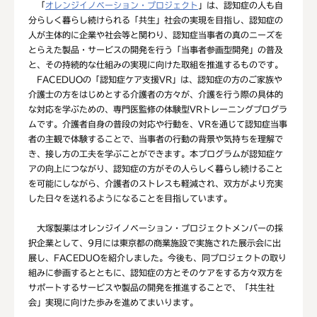
「
オレンジイノベーション・プロジェクト
」は、認知症の人も自
分らしく暮らし続けられる「共生」社会の実現を目指し、認知症の
人が主体的に企業や社会等と関わり、認知症当事者の真のニーズを
とらえた製品・サービスの開発を行う「当事者参画型開発」の普及
と、その持続的な仕組みの実現に向けた取組を推進するものです。
FACEDUOの「認知症ケア支援VR」は、認知症の方のご家族や
介護士の方をはじめとする介護者の方々が、介護を行う際の具体的
な対応を学ぶための、専門医監修の体験型VRトレーニングプログラ
ムです。介護者自身の普段の対応や行動を、VRを通じて認知症当事
者の主観で体験することで、当事者の行動の背景や気持ちを理解で
き、接し方の工夫を学ぶことができます。本プログラムが認知症ケ
アの向上につながり、認知症の方がその人らしく暮らし続けること
を可能にしながら、介護者のストレスも軽減され、双方がより充実
した日々を送れるようになることを目指しています。
大塚製薬はオレンジイノベーション・プロジェクトメンバーの採
択企業として、9月には東京都の商業施設で実施された展示会に出
展し、FACEDUOを紹介しました。今後も、同プロジェクトの取り
組みに参画するとともに、認知症の方とそのケアをする方々双方を
サポートするサービスや製品の開発を推進することで、「共生社
会」実現に向けた歩みを進めてまいります。