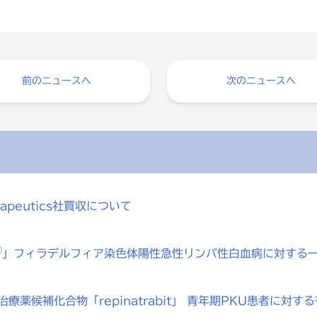
前のニュースへ
次のニュースへ
rapeutics社買収について
®
」フィラデルフィア染色体陽性急性リンパ性白血病に対する
療薬候補化合物「repinatrabit」 青年期PKU患者に