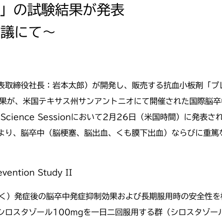
II」の試験結果が発表
会議にて～
表取締役社長：岩本太郎）が開発し、販売する抗血小板剤「プ
果が、米国テキサス州サンアントニオにて開催された国際脳卒中会議（In
aking Science Sessionにおいて2月26日（米国時間
より、脳卒中（脳梗塞、脳出血、くも膜下出血）ならびに重篤
evention Study II
を除く）発症後の脳卒中発症抑制効果および長期服用時の安全性
シロスタゾール100mgを一日二回服用する群（シロスタゾー