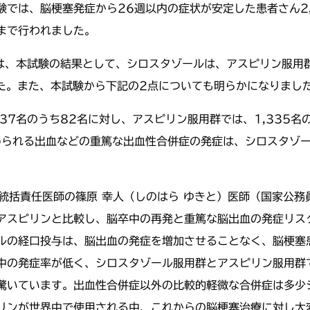
では、脳梗塞発症から26週以内の症状が安定した患者さん2
月まで行われました。
 Sessionでは、本試験の結果として、シロスタゾールは、アスピ
した。また、本試験から下記の2点についても明らかになりまし
37名のうち82名に対し、アスピリン服用群では、1,335名
られる出血などの重篤な出血性合併症の発症は、シロスタゾー
試験統括責任医師の篠原 幸人（しのはら ゆきと）医師（国家公
アスピリンと比較し、脳卒中の再発と重篤な脳出血の発症リス
ルの経口投与は、脳出血の発症を増加させることなく、脳梗塞
中の発症率が低く、シロスタゾール服用群とアスピリン服用群
驚いています。出血性合併症以外の比較的軽微な合併症は多少
リンが世界中で使用される中、これからの脳梗塞治療に対し大