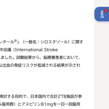
5
®
レタール
」（一般名：シロスタゾール）に関す
ternational Stroke
）に発表されました。試験結果から、脳梗塞患者において、
な出血の発症リスクが低減される結果が示され
を検討する目的で、日本国内で合計278施設が参
ル服用群）とアスピリン81mgを一日一回服用