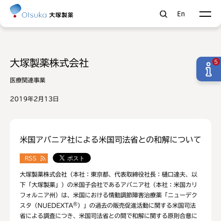
En
大塚製薬株式会社
5
医療関連事業
2019年2月13日
米国アバニア社による米国司法省との和解について
RSS
大塚製薬株式会社（本社：東京都、代表取締役社長：樋口達夫、以
下「大塚製薬」）の米国子会社であるアバニア社（本社：米国カリ
フォルニア州）は、米国における情動調節障害治療薬「ニューデク
®
スタ（NUEDEXTA
）」の過去の販売促進活動に関する米国司法
省による調査につき、米国司法省との間で和解に関する原則合意に