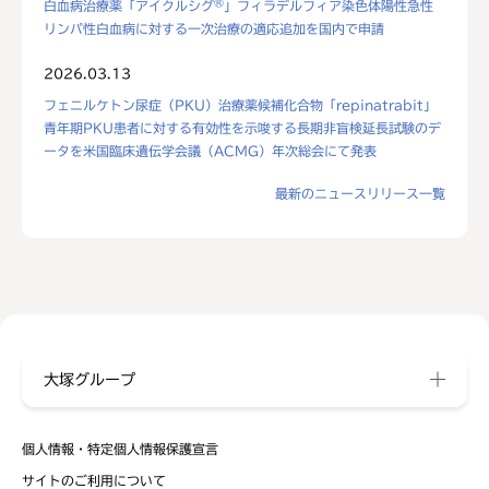
®
白血病治療薬「アイクルシグ
」フィラデルフィア染色体陽性急性
リンパ性白血病に対する一次治療の適応追加を国内で申請
2026.03.13
フェニルケトン尿症（PKU）治療薬候補化合物「repinatrabit」
青年期PKU患者に対する有効性を示唆する長期非盲検延長試験のデ
ータを米国臨床遺伝学会議（ACMG）年次総会にて発表
最新のニュースリリース一覧
大塚グループ
個人情報・特定個人情報保護宣言
サイトのご利用について