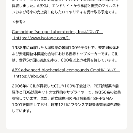
買収しました。ABXは、エンドサイトから承認と販売のマイルスト
ンおよび将来の売上高に応じたロイヤリティを受け取る予定です。
＜参考＞
Cambridge Isotope Laboratories, Inc.
について
（
https://www.isotope.com/
）
1988年に買収した大塚製薬の米国100%子会社で、安定同位体お
よび安定同位体標識化合物における世界トップメーカーです。CIL
は、世界5か国に拠点を持ち、600名以上の社員を擁しています。
ABX advanced biochemical compounds GmbH
について
（
https://abx.de/
）
2006年にCILが買収したCILの100%子会社で、PET診断薬の前
駆体とFDG試薬キットの世界的なサプライヤーで、約350名の社員
を擁しています。また、前立腺癌用のPET診断薬18F-PSMA-
1007を開発しており、昨年12月にフランスで製造販売承認を取得
しています。