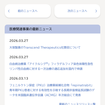
前のニュースへ
次のニュースへ
医療関連事業の最新ニュース
2026.03.27
大塚製薬のTranscend Therapeutics社買収について
2026.03.27
®
白血病治療薬「アイクルシグ
」フィラデルフィア染色体陽性急性
リンパ性白血病に対する一次治療の適応追加を国内で申請
2026.03.13
フェニルケトン尿症（PKU）治療薬候補化合物「repinatrabit」
青年期PKU患者に対する有効性を示唆する長期非盲検延長試験のデ
ータを米国臨床遺伝学会議（ACMG）年次総会にて発表
最新のニュースリリース一覧