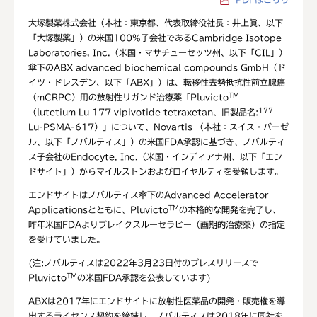
大塚製薬株式会社（本社：東京都、代表取締役社長：井上眞、以下
「大塚製薬」）の米国100%子会社であるCambridge Isotope
Laboratories, Inc.（米国・マサチューセッツ州、以下「CIL」）
傘下のABX advanced biochemical compounds GmbH（ド
イツ・ドレスデン、以下「ABX」）は、転移性去勢抵抗性前立腺癌
TM
（mCRPC）用の放射性リガンド治療薬「Pluvicto
177
（lutetium Lu 177 vipivotide tetraxetan、旧製品名:
Lu-PSMA-617）」について、Novartis （本社：スイス・バーゼ
ル、以下「ノバルティス」）の米国FDA承認に基づき、ノバルティ
ス子会社のEndocyte, Inc.（米国・インディアナ州、以下「エン
ドサイト」）からマイルストンおよびロイヤルティを受領します。
エンドサイトはノバルティス傘下のAdvanced Accelerator
TM
Applicationsとともに、Pluvicto
の本格的な開発を完了し、
昨年米国FDAよりブレイクスルーセラピー（画期的治療薬）の指定
を受けていました。
(注:ノバルティスは2022年3月23日付のプレスリリースで
TM
Pluvicto
の米国FDA承認を公表しています)
ABXは2017年にエンドサイトに放射性医薬品の開発・販売権を導
出するライセンス契約を締結し、ノバルティスは2018年に同社を