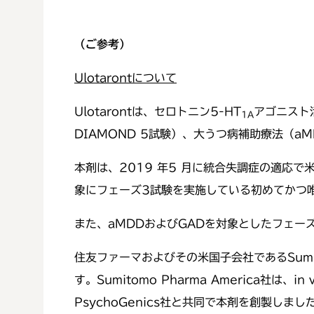
（ご参考）
Ulotaront
について
Ulotarontは、セロトニン5-HT
アゴニスト
1A
DIAMOND 5試験）、大うつ病補助療法（
本剤は、2019 年5 月に統合失調症の適応
象にフェーズ3試験を実施している初めてかつ唯
また、aMDDおよびGADを対象としたフェー
住友ファーマおよびその米国子会社であるSumi
す。Sumitomo Pharma America社は、in 
PsychoGenics社と共同で本剤を創製しまし