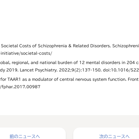
. Societal Costs of Schizophrenia & Related Disorders. Schizophren
initiative/societal-costs/
bal, regional, and national burden of 12 mental disorders in 204 c
 Study 2019. Lancet Psychiatry. 2022;9(2):137-150. doi:10.1016/
e for TAAR1 as a modulator of central nervous system function. Fro
89/fphar.2017.00987
前のニュースへ
次のニュースへ