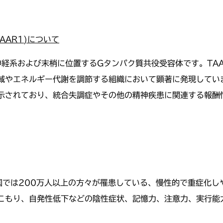
TAAR1)
について
中枢神経系および末梢に位置するGタンパク質共役受容体です。TA
やエネルギー代謝を調節する組織において顕著に発現しています
示されており、統合失調症やその他の精神疾患に関連する報酬
米国では200万人以上の方々が罹患している、慢性的で重症化
こもり、自発性低下などの陰性症状、記憶力、注意力、実行能