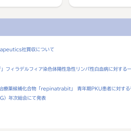
rapeutics社買収について
®
」フィラデルフィア染色体陽性急性リンパ性白血病に対する
療薬候補化合物「repinatrabit」 青年期PKU患者に
MG）年次総会にて発表