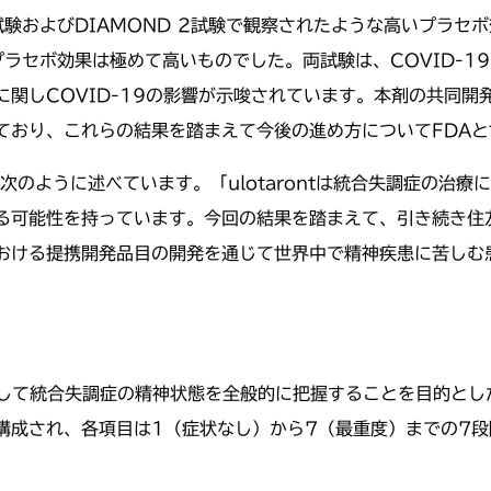
1試験およびDIAMOND 2試験で観察されたような高いプラ
るプラセボ効果は極めて高いものでした。両試験は、COVID-
関しCOVID-19の影響が示唆されています。本剤の共同
ており、これらの結果を踏まえて今後の進め方についてFDAと
のように述べています。「ulotarontは統合失調症の治
る可能性を持っています。今回の結果を踏まえて、引き続き住
おける提携開発品目の開発を通じて世界中で精神疾患に苦しむ
として統合失調症の精神状態を全般的に把握することを目的とし
構成され、各項目は1（症状なし）から7（最重度）までの7