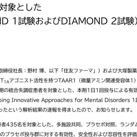
症を対象とした
D 1試験およびDIAMOND 2試験
締役社長：野村 博、以下「住友ファーマ」）および大塚製薬
T
アゴニスト活性を持つTAAR1（微量アミン関連受容体1）ア
1A
急性期の統合失調症患者を対象とした、本剤1日1回投与による
 Innovative Approaches for Mental Disor
ったという解析結果の速報を得ましたので、お知らせします。
患者435名を対象とした、多施設共同、プラセボ対照、ランダ
剤のプラセボ投与群に対する有効性、安全性および忍容性を評