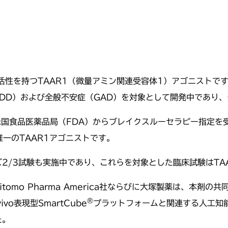
活性を持つTAAR1（微量アミン関連受容体1）アゴニストで
aMDD）および全般不安症（GAD）を対象として開発中であり
で米国食品医薬品局（FDA）からブレイクスルーセラピー指定
一のTAAR1アゴニストです。
ズ2/3試験も実施中であり、これらを対象とした臨床試験はTA
tomo Pharma America社ならびに大塚製薬は、本剤
®
vivo表現型SmartCube
プラットフォームと関連する人工知
た。