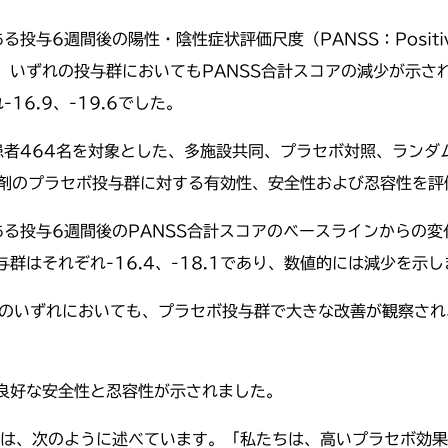
週間後の陽性・陰性症状評価尺度（PANSS：Positive and 
いずれの投与群においてもPANSS合計スコアの減少が示され、
16.9、-19.6でした。
患者464名を対象とした、多施設共同、プラセボ対照、ランダ
本剤のプラセボ投与群に対する有効性、安全性および忍容性を評
ある投与6週間後のPANSS合計スコアのベースラインからの変
与群はそれぞれ-16.4、-18.1であり、数値的には減少を示
2試験のいずれにおいても、プラセボ投与群で大きな改善が観察さ
良好な安全性と忍容性が示されました。
は、次のように述べています。「私たちは、高いプラセボ効果