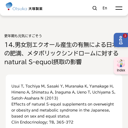
En
更年期も元気にすごそう
3
14.男女別エクオール産生の有無による日本人
の肥満、メタボリックシンドロームに対する
natural S-equol摂取の影響
Index
Usui T, Tochiya M, Sasaki Y, Muranaka K, Yamakage H,
Himeno A, Shimatsu A, Inaguma A, Ueno T, Uchiyama S,
Satoh-Asahara N (2013)
Effects of natural S-equol supplements on overweight
or obesity and metabolic syndrome in the Japanese,
based on sex and equol status
Clin Endocrinology; 78, 365-372