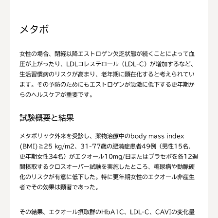
メタボ
女性の場合、閉経以降エストロゲン欠乏状態が続くことによって血
圧が上がったり、LDLコレステロール（LDL-C）が増加するなど、
生活習慣病のリスクが高まり、老年期に顕在化すると考えられてい
ます。その予防のためにもエストロゲンが急激に低下する更年期か
らのヘルスケアが重要です。
試験概要と結果
メタボリック外来を受診し、薬物治療中のbody mass index
(BMI)≧25 kg/m2、31-77歳の肥満症患者49例（男性15名、
更年期女性34名）がエクオール10mg/日またはプラセボを各12週
間摂取するクロスオーバー試験を実施したところ、糖尿病や動脈硬
化のリスクが有意に低下した。特に更年期女性のエクオール非産生
者でその効果は顕著であった。
その結果、エクオール摂取群のHbA1C、LDL-C、CAVIの変化量